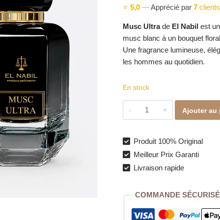
⭐
5,0
—
Apprécié par
7
clients
Musc Ultra
de
El Nabil
est un
musc blanc à un bouquet floral
Une fragrance lumineuse, élé
les hommes au quotidien.
En stock
quantité
Ajouter au 
de
Musc
Ultra
Produit 100% Original
–
Meilleur Prix Garanti
Eau
Livraison rapide
de
Parfum
COMMANDE SÉCURISÉ
Mixte
65