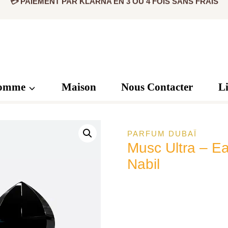
✅ PRODUIT ORIGINAL CERTIFIÉ
💳 PAIEMENT PAR KLARNA EN 3 OU 4 FOIS SANS FRAIS
omme
Maison
Nous Contacter
L
PARFUM DUBAÏ
Musc Ultra – Ea
Nabil