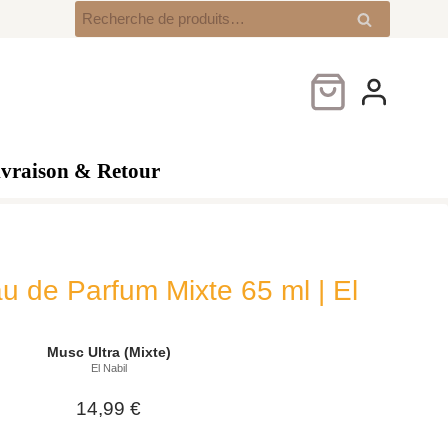
Musc
Recherche
Recherche
Ultra
pour :
–
Eau
de
Parfum
Mixte
ivraison & Retour
65
ml
|
El
Nabil
u de Parfum Mixte 65 ml | El
Musc Ultra (Mixte)
El Nabil
14,99
€