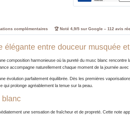
ml
|
El
Nabil
mations complémentaires
🏆 Noté 4,9/5 sur Google – 112 avis ré
ce élégante entre douceur musquée et
ne composition harmonieuse où la pureté du musc blanc rencontre la d
rance accompagne naturellement chaque moment de la journée avec un
e évolution parfaitement équilibrée. Dès les premières vaporisations,
e qui prolonge agréablement la tenue sur la peau.
 blanc
édiatement une sensation de fraîcheur et de propreté. Cette note app