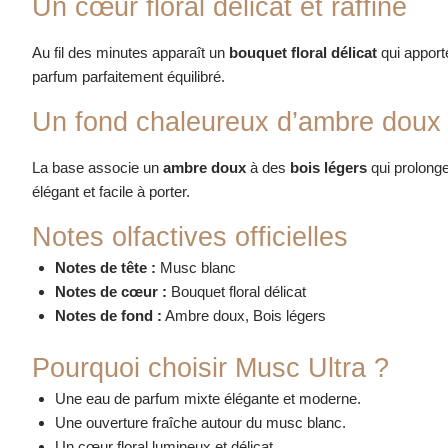
Un cœur floral délicat et raffiné
Au fil des minutes apparaît un
bouquet floral délicat
qui apport
parfum parfaitement équilibré.
Un fond chaleureux d’ambre doux 
La base associe un
ambre doux
à des
bois légers
qui prolonge
élégant et facile à porter.
Notes olfactives officielles
Notes de tête :
Musc blanc
Notes de cœur :
Bouquet floral délicat
Notes de fond :
Ambre doux, Bois légers
Pourquoi choisir Musc Ultra ?
Une eau de parfum mixte élégante et moderne.
Une ouverture fraîche autour du musc blanc.
Un cœur floral lumineux et délicat.