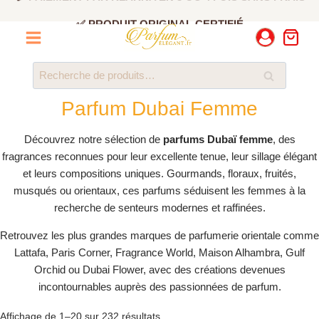
Aller
✅ PRODUIT ORIGINAL CERTIFIÉ
au
contenu
💳 PAIEMENT PAR KLARNA EN 3 OU 4 FOIS SANS FRAIS
Recherche
Recherche
pour :
Parfum Dubai Femme
Découvrez notre sélection de
parfums Dubaï femme
, des
fragrances reconnues pour leur excellente tenue, leur sillage élégant
et leurs compositions uniques. Gourmands, floraux, fruités,
musqués ou orientaux, ces parfums séduisent les femmes à la
recherche de senteurs modernes et raffinées.
Retrouvez les plus grandes marques de parfumerie orientale comme
Lattafa, Paris Corner, Fragrance World, Maison Alhambra, Gulf
Orchid ou Dubai Flower, avec des créations devenues
incontournables auprès des passionnées de parfum.
Trié
Affichage de 1–20 sur 232 résultats