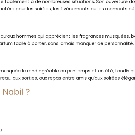
pte facilement à de nombreuses situations. Son ouverture d
ctère pour les soirées, les événements ou les moments où l
qu’aux hommes qui apprécient les fragrances musquées, bo
parfum facile à porter, sans jamais manquer de personnalité.
 musquée le rend agréable au printemps et en été, tandis q
bureau, aux sorties, aux repas entre amis qu’aux soirées éléga
 Nabil ?
u.