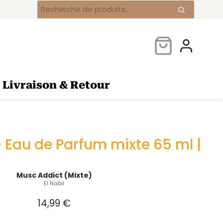
Musc
Recherche
Recherche
Addict
pour :
–
Eau
de
Parfum
mixte
Livraison & Retour
65
ml
|
El
Nabil
 Eau de Parfum mixte 65 ml |
Musc Addict (Mixte)
El Nabil
14,99
€