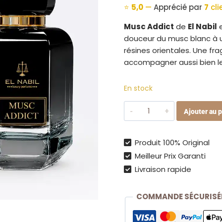
⭐
5,0
—
Apprécié par
7
cli
Musc Addict
de
El Nabil
e
douceur du musc blanc à 
résines orientales. Une fr
accompagner aussi bien le
En stock
quantité
Ajouter au p
de
Musc
Addict
Produit 100% Original
–
Meilleur Prix Garanti
Eau
Livraison rapide
de
Parfum
COMMANDE SÉCURISÉ
mixte
65