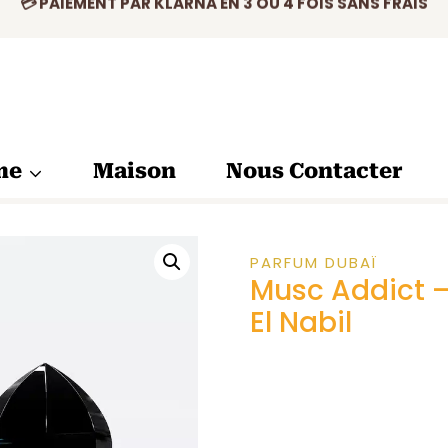
✅ PRODUIT ORIGINAL CERTIFIÉ
💳 PAIEMENT PAR KLARNA EN 3 OU 4 FOIS SANS FRAIS
me
Maison
Nous Contacter
PARFUM DUBAÏ
Musc Addict –
El Nabil