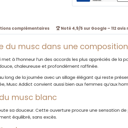
ml
|
El
Nabil
tions complémentaires
🏆 Noté 4,9/5 sur Google – 112 avis 
nce du musc dans une composition
 met à l’honneur l’un des accords les plus appréciés de la pa
s douce, chaleureuse et profondément raffinée.
ong de la journée avec un sillage élégant qui reste présen
ée, Musc Addict convient aussi bien aux femmes qu’aux hom
 du musc blanc
toute sa douceur. Cette ouverture procure une sensation de p
ent équilibré, sans excès.