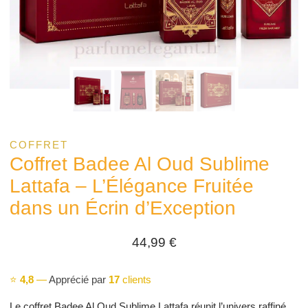
COFFRET
Coffret Badee Al Oud Sublime
Lattafa – L’Élégance Fruitée
dans un Écrin d’Exception
44,99
€
⭐
4,8
—
Apprécié par
17
clients
Le coffret Badee Al Oud Sublime Lattafa réunit l’univers raffiné