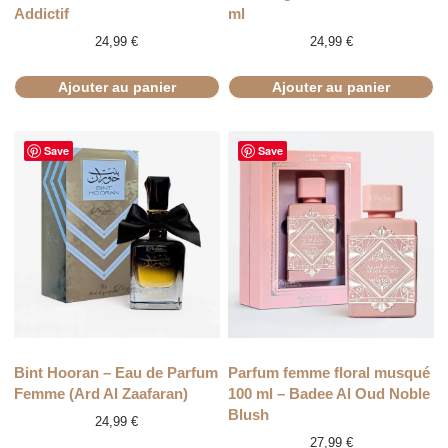
Addictif
ml
24,99
€
24,99
€
Ajouter au panier
Ajouter au panier
Save
Save
Bint Hooran – Eau de Parfum
Parfum femme floral musqué
Femme (Ard Al Zaafaran)
100 ml – Badee Al Oud Noble
Blush
24,99
€
27,99
€