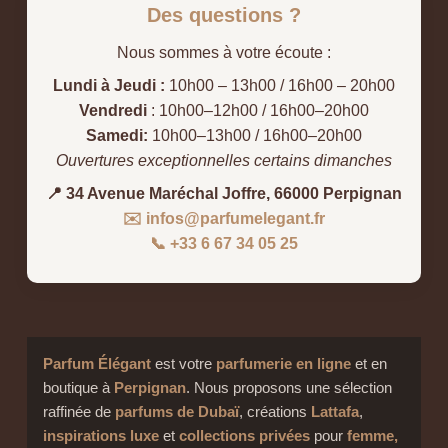
Des questions ?
Nous sommes à votre écoute :
Lundi à Jeudi :
10h00 – 13h00 / 16h00 – 20h00
Vendredi
: 10h00–12h00 / 16h00–20h00
Samedi:
10h00–13h00 / 16h00–20h00
Ouvertures exceptionnelles certains dimanches
📍 34 Avenue Maréchal Joffre, 66000 Perpignan
✉️ infos@parfumelegant.fr
📞 +33 6 67 34 05 25
Parfum Élégant
est votre
parfumerie en ligne
et en
boutique à
Perpignan
. Nous proposons une sélection
raffinée de
parfums de Dubaï
, créations
Lattafa
,
inspirations luxe
et
collections privées
pour
femme,