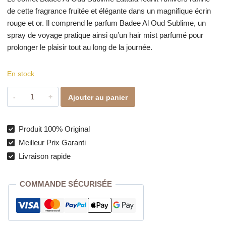
de cette fragrance fruitée et élégante dans un magnifique écrin
rouge et or. Il comprend le parfum Badee Al Oud Sublime, un
spray de voyage pratique ainsi qu’un hair mist parfumé pour
prolonger le plaisir tout au long de la journée.
En stock
quantité
Ajouter au panier
de
Coffret
Badee
Produit 100% Original
Al
Meilleur Prix Garanti
Oud
Livraison rapide
Sublime
Lattafa
COMMANDE SÉCURISÉE
–
L'Élégance
Fruitée
dans