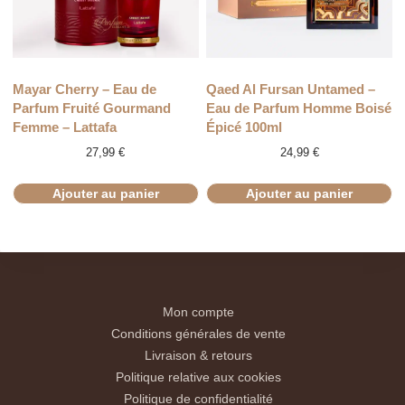
Mayar Cherry – Eau de
Qaed Al Fursan Untamed –
Parfum Fruité Gourmand
Eau de Parfum Homme Boisé
Femme – Lattafa
Épicé 100ml
27,99
€
24,99
€
Ajouter au panier
Ajouter au panier
Mon compte
Conditions générales de vente
Livraison & retours
Politique relative aux cookies
Politique de confidentialité