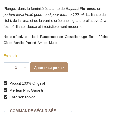
Plongez dans la féminité éclatante de
Hayaati Florence
, un
parfum floral fruité gourmand pour femme 100 ml
. L’alliance du
litchi, de la rose et de la vanille crée une signature olfactive à la
fois pétillante, douce et irrésistiblement moderne.
Notes olfactives : Litchi, Pamplemousse, Groseille rouge, Rose, Pêche,
Cèdre, Vanille, Praliné, Ambre, Musc
En stock
quantité
Ajouter au panier
de
Hayaati
Florence
Produit 100% Original
–
Meilleur Prix Garanti
Parfum
Livraison rapide
femme
floral
COMMANDE SÉCURISÉE