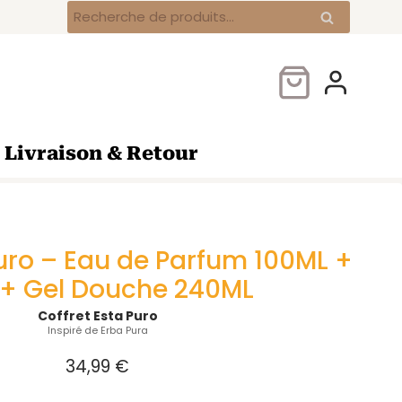
Coffret
Recherche
Recherche
Esta
pour :
Puro
–
Eau
de
Parfum
Livraison & Retour
100ML
+
Brume
250ML
+
Puro – Eau de Parfum 100ML +
Gel
+ Gel Douche 240ML
Douche
240ML
Coffret Esta Puro
Inspiré de Erba Pura
34,99
€