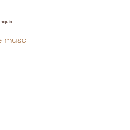
onquis
 le musc