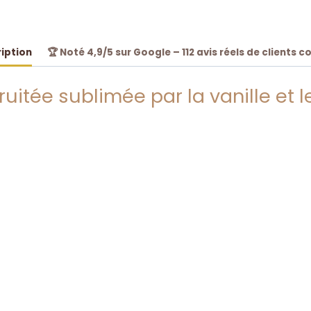
Brume
250ML
+
iption
🏆 Noté 4,9/5 sur Google – 112 avis réels de clients c
Gel
Douche
240ML
 fruitée sublimée par la vanille et