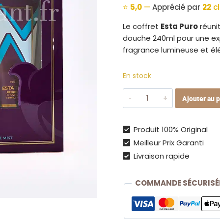
⭐
5,0
—
Apprécié par
22
cl
Le coffret
Esta Puro
réuni
douche 240ml pour une exp
fragrance lumineuse et élég
En stock
quantité
Ajouter au p
de
Coffret
Esta
Produit 100% Original
Puro
Meilleur Prix Garanti
–
Livraison rapide
Eau
de
COMMANDE SÉCURISÉ
Parfum
100ML
+