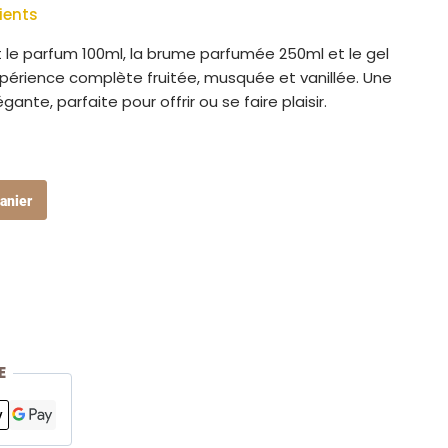
ients
t le parfum 100ml, la brume parfumée 250ml et le gel
érience complète fruitée, musquée et vanillée. Une
ante, parfaite pour offrir ou se faire plaisir.
anier
E