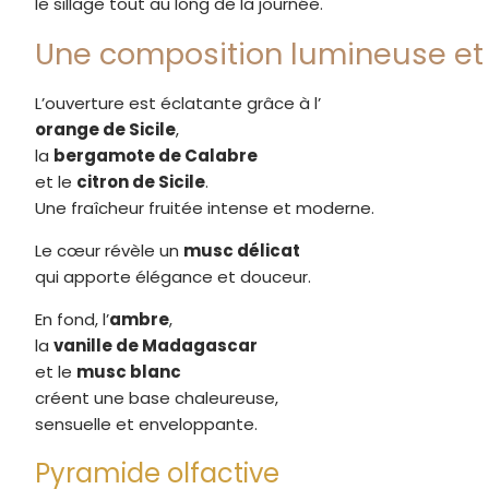
le sillage tout au long de la journée.
Une composition lumineuse et 
L’ouverture est éclatante grâce à l’
orange de Sicile
,
la
bergamote de Calabre
et le
citron de Sicile
.
Une fraîcheur fruitée intense et moderne.
Le cœur révèle un
musc délicat
qui apporte élégance et douceur.
En fond, l’
ambre
,
la
vanille de Madagascar
et le
musc blanc
créent une base chaleureuse,
sensuelle et enveloppante.
Pyramide olfactive