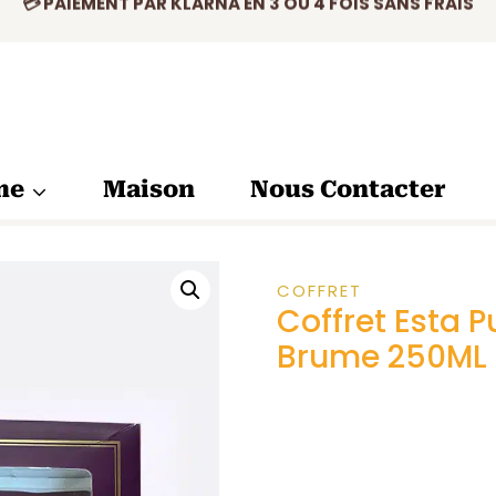
✅ PRODUIT ORIGINAL CERTIFIÉ
💳 PAIEMENT PAR KLARNA EN 3 OU 4 FOIS SANS FRAIS
me
Maison
Nous Contacter
COFFRET
Coffret Esta 
Brume 250ML 