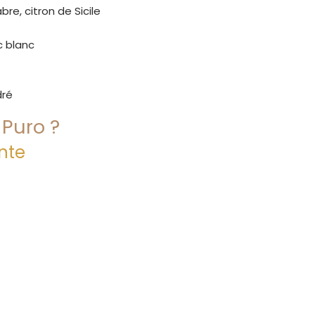
e, citron de Sicile
c blanc
dré
 Puro ?
nte