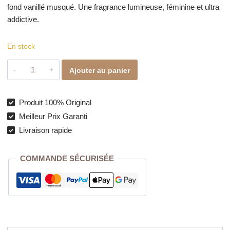
fond vanillé musqué. Une fragrance lumineuse, féminine et ultra
addictive.
En stock
quantité
Ajouter au panier
de
Kenzie
Exotic
Produit 100% Original
Apple
Meilleur Prix Garanti
Crush
Livraison rapide
–
Parfum
COMMANDE SÉCURISÉE
Fruité,
Sucré
&
Addictif