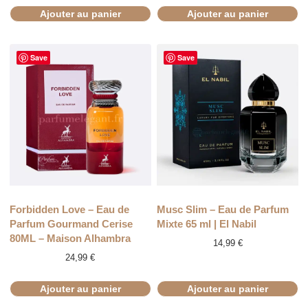
Ajouter au panier
Ajouter au panier
Save
Save
Forbidden Love – Eau de
Musc Slim – Eau de Parfum
Parfum Gourmand Cerise
Mixte 65 ml | El Nabil
80ML – Maison Alhambra
14,99
€
24,99
€
Ajouter au panier
Ajouter au panier