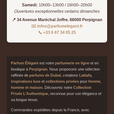
Samedi:
10h00–13h00 / 16h00–20h00
Ouvertures exceptionnelles certains dimanches
📍 34 Avenue Maréchal Joffre, 66000 Perpignan
✉️ infos@parfumelegant.fr
📞 +33 6 67 34 05 25
Parfum Élégant
est votre
parfumerie en ligne
et en
boutique à
Perpignan
. Nous proposons une sélection
raffinée de
parfums de Dubaï
, créations
Lattafa
,
inspirations luxe
et
collections privées
pour
femme,
homme et maison
. Découvrez notre
Collection
Privée L’Authentique
, reconnue pour son élégance et
sa longue tenue.
Commandes expédiées depuis la France, avec