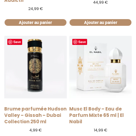
Addictif
44,99
€
24,99
€
Ajouter au panier
Ajouter au panier
Save
Save
Brume parfumée Hudson
Musc El Body – Eau de
Valley – Gissah – Dubai
Parfum Mixte 65 ml | El
Collection 250 ml
Nabil
4,99
€
14,99
€