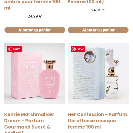
ambré pour femme 100
Femme 100 ml)
ml
24,99
€
24,99
€
Ajouter au panier
Ajouter au panier
Save
Save
Kenzie Marshmallow
Her Confession – Parfum
Dream – Parfum
floral boisé musqué
Gourmand Sucré &
femme 100 ml