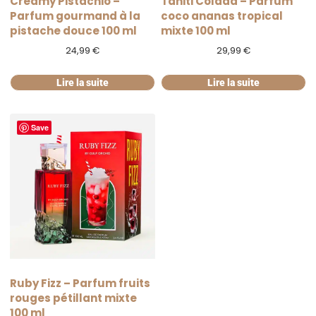
Creamy Pistachio –
Tahiti Colada – Parfum
Parfum gourmand à la
coco ananas tropical
pistache douce 100 ml
mixte 100 ml
24,99
€
29,99
€
Lire la suite
Lire la suite
Save
RUPTURE
Ruby Fizz – Parfum fruits
rouges pétillant mixte
100 ml