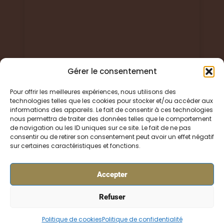
Gérer le consentement
Pour offrir les meilleures expériences, nous utilisons des
technologies telles que les cookies pour stocker et/ou accéder aux
informations des appareils. Le fait de consentir à ces technologies
© 2024 Parfum Élégant TOUS DROITS RESERVES
nous permettra de traiter des données telles que le comportement
de navigation ou les ID uniques sur ce site. Le fait de ne pas
consentir ou de retirer son consentement peut avoir un effet négatif
sur certaines caractéristiques et fonctions.
Accepter
Liens utiles
Refuser
Politique de cookies
Politique de confidentialité