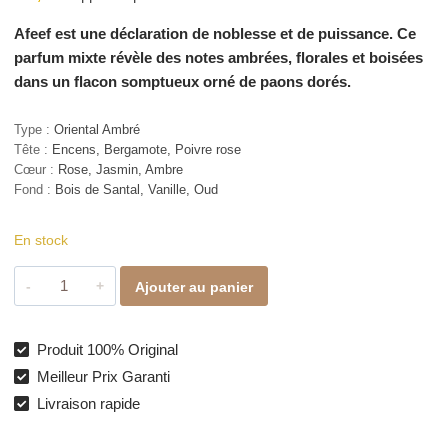
Afeef est une déclaration de noblesse et de puissance. Ce
parfum mixte révèle des notes ambrées, florales et boisées
dans un flacon somptueux orné de paons dorés.
Type :
Oriental Ambré
Tête :
Encens, Bergamote, Poivre rose
Cœur :
Rose, Jasmin, Ambre
Fond :
Bois de Santal, Vanille, Oud
En stock
quantité
Ajouter au panier
de
Afeef
–
Produit 100% Original
Parfum
Meilleur Prix Garanti
oriental
Livraison rapide
ambré
d