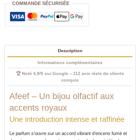
COMMANDE SÉCURISÉE
exception
pour
femme
et
homme
–
Description
100
ml
Informations complémentaires
🏆 Noté 4,9/5 sur Google – 112 avis réels de clients
conquis
Afeef – Un bijou olfactif aux
accents royaux
Une introduction intense et raffinée
Le parfum s’ouvre sur un accord vibrant d’encens fumé et