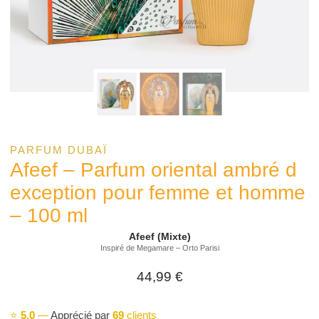
PARFUM DUBAÏ
Afeef – Parfum oriental ambré d
exception pour femme et homme
– 100 ml
Afeef (Mixte)
Inspiré de Megamare – Orto Parisi
44,99
€
⭐
5,0
—
Apprécié par
69
clients