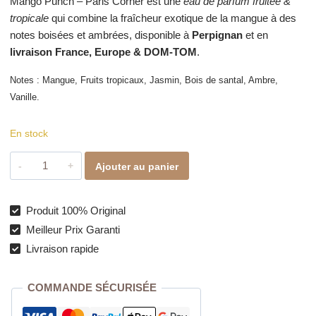
Mango Punch – Paris Corner est une
eau de parfum fruitée &
tropicale
qui combine la fraîcheur exotique de la mangue à des
notes boisées et ambrées, disponible à
Perpignan
et en
livraison France, Europe & DOM-TOM
.
Notes : Mangue, Fruits tropicaux, Jasmin, Bois de santal, Ambre,
Vanille.
En stock
quantité
Ajouter au panier
de
Mango
Punch
Produit 100% Original
–
Meilleur Prix Garanti
Parfum
Livraison rapide
Fruité
&
COMMANDE SÉCURISÉE
Tropical