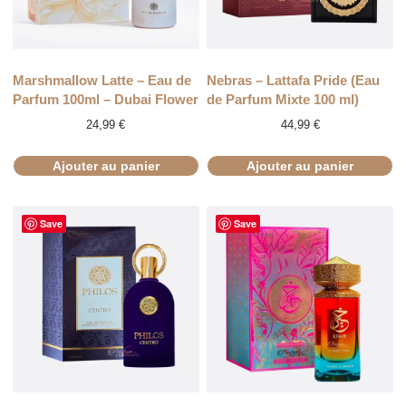
Marshmallow Latte – Eau de
Nebras – Lattafa Pride (Eau
Parfum 100ml – Dubai Flower
de Parfum Mixte 100 ml)
24,99
€
44,99
€
Ajouter au panier
Ajouter au panier
Save
Save