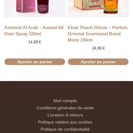
Ameerat Al Arab – Asdaaf All
Khair Peach Delulu – Parfum
Over Spray 150ml
Oriental Gourmand Boisé
Mixte 100ml
14,99
€
24,99
€
Ajouter au panier
Ajouter au panier
Mon compte
Conditions générales de vente
Livraison & retours
Politique relative aux cookies
Politique de confidentialité