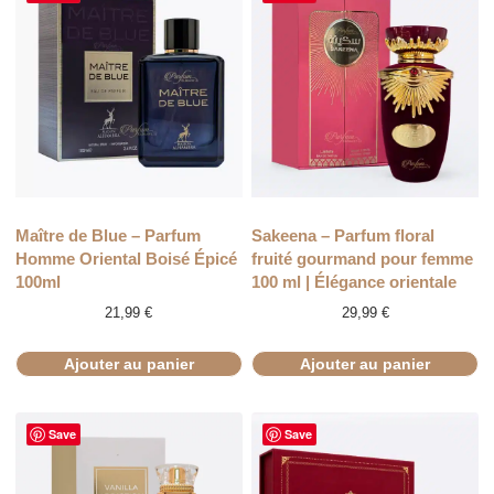
Maître de Blue – Parfum
Sakeena – Parfum floral
Homme Oriental Boisé Épicé
fruité gourmand pour femme
100ml
100 ml | Élégance orientale
21,99
€
29,99
€
Ajouter au panier
Ajouter au panier
Save
Save