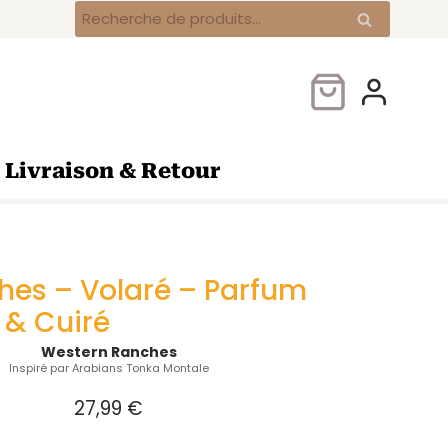
Western
Recherche
Recherche
Ranches
pour :
–
Volaré
–
Parfum
Oriental
Livraison & Retour
Boisé
&
Cuiré
hes – Volaré – Parfum
 & Cuiré
Western Ranches
Inspiré par Arabians Tonka Montale
27,99
€