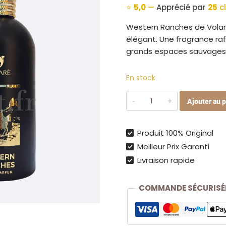
⭐
5,0
—
Apprécié par
25
cl
Western Ranches de Volaré
élégant. Une fragrance raf
grands espaces sauvages e
En stock
quantité
Ajouter au p
de
Western
Ranches
Produit 100% Original
–
Meilleur Prix Garanti
Volaré
Livraison rapide
–
Parfum
COMMANDE SÉCURISÉ
Oriental
Boisé
&