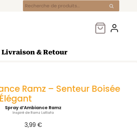
Spray
Recherche
Recherche
d’Ambiance
pour :
Ramz
–
Senteur
Boisée
&
Livraison & Retour
Musc
Blanc
Élégant
ance Ramz – Senteur Boisée
Élégant
Spray d’Ambiance Ramz
Inspiré de Ramz Lattafa
3,99
€