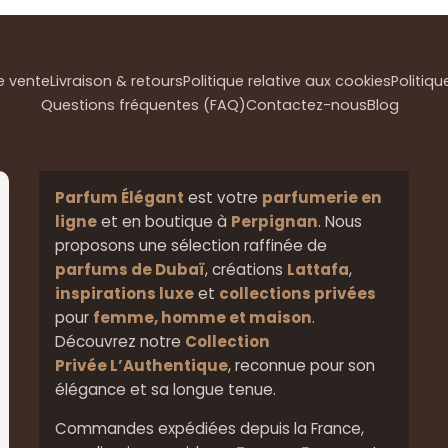
e vente
Livraison & retours
Politique relative aux cookies
Politiqu
Questions fréquentes (FAQ)
Contactez-nous
Blog
Parfum Élégant
est votre
parfumerie en
ligne
et en boutique à
Perpignan
. Nous
proposons une sélection raffinée de
parfums de Dubaï
, créations
Lattafa
,
inspirations luxe
et
collections privées
pour
femme, homme et maison
.
Découvrez notre
Collection
Privée L’Authentique
, reconnue pour son
élégance et sa longue tenue.
Commandes expédiées depuis la France,