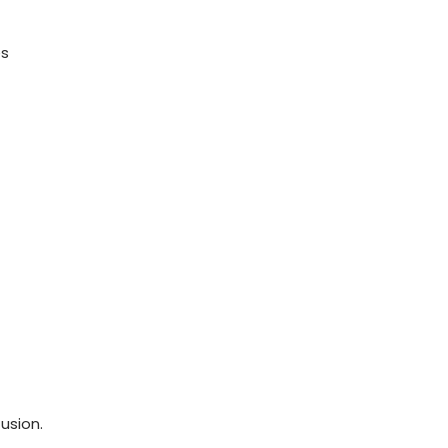
es
usion.