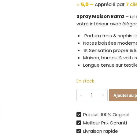
⭐
5,0
—
Apprécié par
7
cli
Spray Maison Ramz
– un
votre intérieur avec éléga
️ Parfum frais & sophist
Notes boisées modern
🧼 Sensation propre & 
Maison, bureau & voitur
Longue tenue sur textil
En stock
quantité
Ajouter au p
de
Spray
d’Ambiance
Produit 100% Original
Ramz
Meilleur Prix Garanti
–
Livraison rapide
Senteur