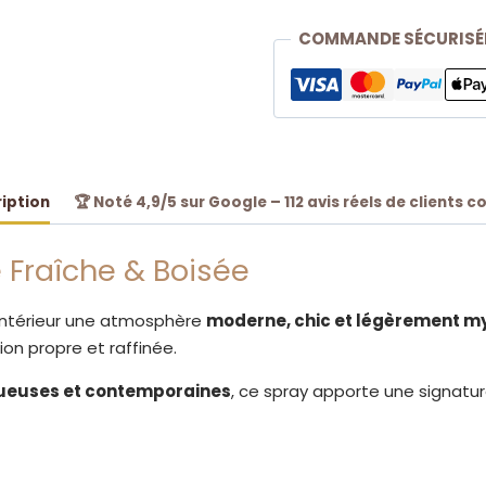
Boisée
COMMANDE SÉCURISÉ
&
Musc
Blanc
Élégant
iption
🏆 Noté 4,9/5 sur Google – 112 avis réels de clients c
 Fraîche & Boisée
 intérieur une atmosphère
moderne, chic et légèrement m
on propre et raffinée.
xueuses et contemporaines
, ce spray apporte une signatu