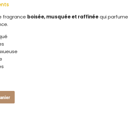
ents
e fragrance
boisée, musquée et raffinée
qui parfume
nce.
iqué
es
luxueuse
e
es
anier