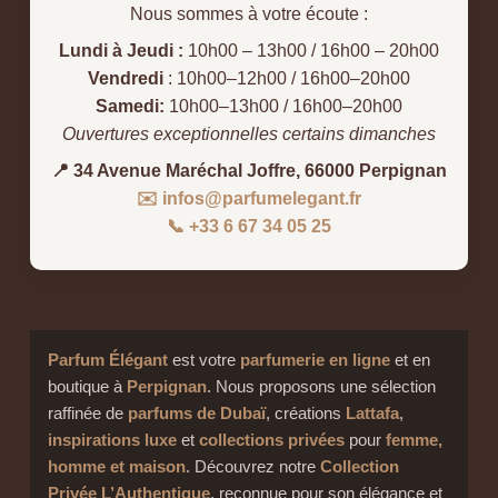
Nous sommes à votre écoute :
Lundi à Jeudi :
10h00 – 13h00 / 16h00 – 20h00
Vendredi
: 10h00–12h00 / 16h00–20h00
Samedi:
10h00–13h00 / 16h00–20h00
Ouvertures exceptionnelles certains dimanches
📍 34 Avenue Maréchal Joffre, 66000 Perpignan
✉️ infos@parfumelegant.fr
📞 +33 6 67 34 05 25
Parfum Élégant
est votre
parfumerie en ligne
et en
boutique à
Perpignan
. Nous proposons une sélection
raffinée de
parfums de Dubaï
, créations
Lattafa
,
inspirations luxe
et
collections privées
pour
femme,
homme et maison
. Découvrez notre
Collection
Privée L’Authentique
, reconnue pour son élégance et