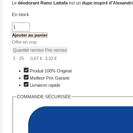
Le
déodorant Ramz Lattafa
est un
dupe inspiré d’Alexandria
En stock
quantité
de
Ajouter au panier
Ramz
Offre en vrac
Lattafa
Quantité
remise
Prix remisé
–
3 - 25
0,67
€
3,32
€
Déodorant
Dupe
Produit 100% Original
Inspiré
Meilleur Prix Garanti
d
Livraison rapide
Alexandria
COMMANDE SÉCURISÉE
II
Xerjoff
200
ml