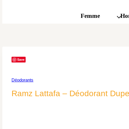
Femme
Ho
Save
Déodorants
Ramz Lattafa – Déodorant Dupe I