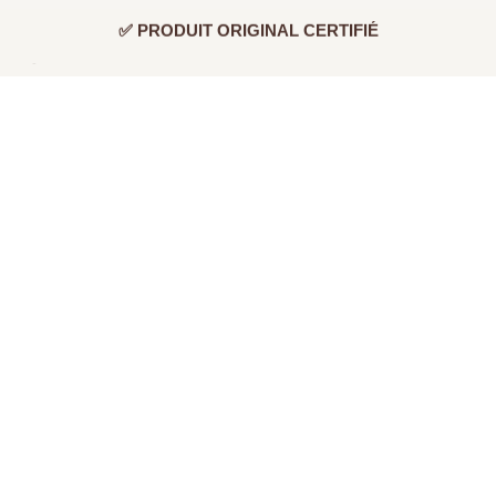
✅ PRODUIT ORIGINAL CERTIFIÉ
💳 PAIEMENT PAR KLARNA EN 3 OU 4 FOIS SANS FRAIS