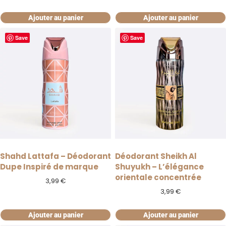
Ajouter au panier
Ajouter au panier
Save
Save
Shahd Lattafa – Déodorant
Déodorant Sheikh Al
Dupe Inspiré de marque
Shuyukh – L’élégance
orientale concentrée
3,99
€
3,99
€
Ajouter au panier
Ajouter au panier