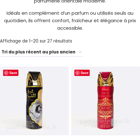
parfumerie orientale moderne.
Idéals en complément d’un parfum ou utilisés seuls au
quotidien, ils offrent confort, fraîcheur et élégance à prix
accessible.
Trié
Affichage de 1–20 sur 27 résultats
du
plus
récent
Save
Save
au
plus
ancien