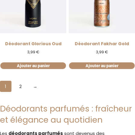
Déodorant Glorious Oud
Déodorant Fakhar Gold
3,99
€
3,99
€
Ajouter au panier
Ajouter au panier
1
2
→
Déodorants parfumés : fraîcheur
et élégance au quotidien
Les
déodorants parfumés
sont devenus des