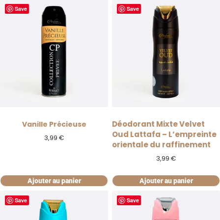
Save
Save
Déodorant Mixte Velvet
Vanille Précieuse
Oud Lattafa – L’empreinte
3,99
€
orientale du raffinement
3,99
€
Ajouter au panier
Ajouter au panier
Save
Save