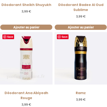
Déodorant Sheikh Shuyukh
Déodorant Badee Al Oud
Sublime
3,99
€
3,99
€
Ajouter au panier
Ajouter au panier
Save
Save
Déodorant Ana Abiyedh
Ramz
Rouge
3,99
€
3,99
€