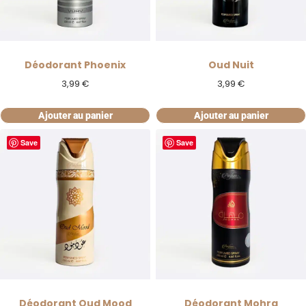
Déodorant Phoenix
Oud Nuit
3,99
€
3,99
€
Ajouter au panier
Ajouter au panier
Save
Save
Déodorant Oud Mood
Déodorant Mohra