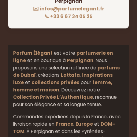
Perpignan
✉️ infos@parfumelegant.fr
📞 +33 6 67 34 05 25
Parfum Élégant
est votre
parfumerie en
ligne
et en boutique à
Perpignan
. Nous
proposons une sélection raffinée de
parfums
de Dubaï
, créations
Lattafa
,
inspirations
luxe
et
collections privées
pour
femme,
homme et maison
. Découvrez notre
Collection Privée L’Authentique
, reconnue
pour son élégance et sa longue tenue.
Commandes expédiées depuis la France, avec
livraison rapide en
France
,
Europe
et
DOM-
TOM
. À Perpignan et dans les Pyrénées-