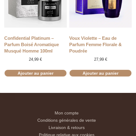
Confidential Platinum –
Voux Violette – Eau de
Parfum Boisé Aromatique
Parfum Femme Florale &
Musqué Homme 100ml
Poudrée
24,99
€
27,99
€
Ajouter au panier
Ajouter au panier
Mon compte
Conditions générales de vente
Livraison & retours
Politique relative aux cookies