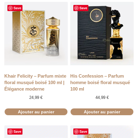
Save
Save
Khair Felicity – Parfum mixte
His Confession – Parfum
floral musqué boisé 100 ml |
homme boisé floral musqué
Élégance moderne
100 ml
24,99
€
44,99
€
Ajouter au panier
Ajouter au panier
Save
Save