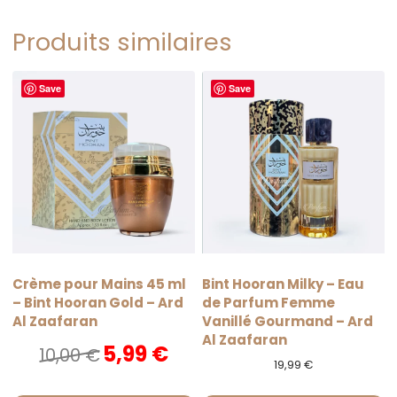
Produits similaires
Save
Save
-
40
%
Crème pour Mains 45 ml
Bint Hooran Milky – Eau
– Bint Hooran Gold – Ard
de Parfum Femme
Al Zaafaran
Vanillé Gourmand – Ard
Al Zaafaran
Le
Le
5,99
€
10,00
€
prix
prix
19,99
€
initial
actuel