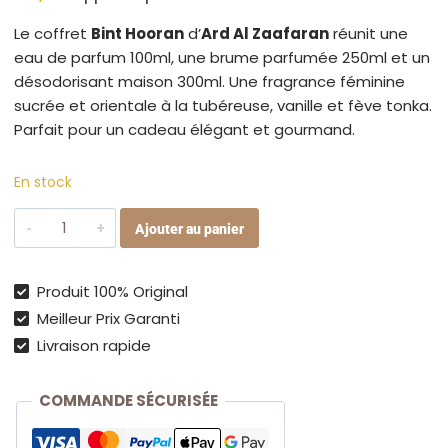
Le coffret
Bint Hooran
d’
Ard Al Zaafaran
réunit une
eau de parfum 100ml, une brume parfumée 250ml et un
désodorisant maison 300ml. Une fragrance féminine
sucrée et orientale à la tubéreuse, vanille et fève tonka.
Parfait pour un cadeau élégant et gourmand.
En stock
quantité
Ajouter au panier
de
Coffret
Bint
Produit 100% Original
Hooran
Meilleur Prix Garanti
–
Livraison rapide
Parfum
100ML
COMMANDE SÉCURISÉE
+
Brume