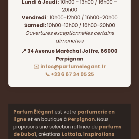
Lundi à Jeudi :
10h00 – 13h00 / 16h00 –
20h00
Vendredi
: 10h00–12h00 / 16h00–20h00
Samedi:
10h00–13h00 / 16h00–20h00
Ouvertures exceptionnelles certains
dimanches
📍 34 Avenue Maréchal Joffre, 66000
Perpignan
✉️ infos@parfumelegant.fr
📞 +33 6 67 34 05 25
Parfum Élégant
est votre
parfumerie en
ligne
et en boutique à
Perpignan
. Nous
proposons une sélection raffinée de
parfums
de Dubaï
, créations
Lattafa
,
inspirations