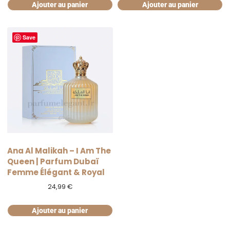
était :
est :
Ajouter au panier
Ajouter au panier
10,00 €.
5,99 €.
Save
Ana Al Malikah – I Am The
Queen | Parfum Dubaï
Femme Élégant & Royal
24,99
€
Ajouter au panier