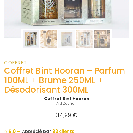
COFFRET
Coffret Bint Hooran – Parfum
100ML + Brume 250ML +
Désodorisant 300ML
Coffret Bint Hooran
Ard Zaafran
34,99
€
⭐
5,0
—
Apprécié par
32
clients