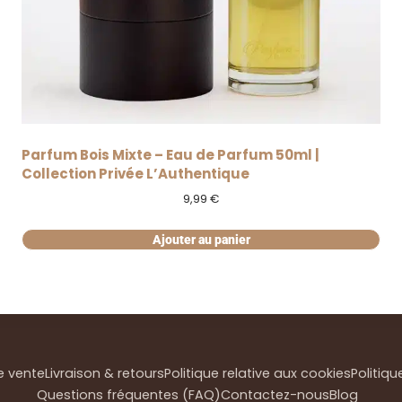
Parfum Bois Mixte – Eau de Parfum 50ml |
Collection Privée L’Authentique
9,99
€
Ajouter au panier
e vente
Livraison & retours
Politique relative aux cookies
Politiqu
Questions fréquentes (FAQ)
Contactez-nous
Blog