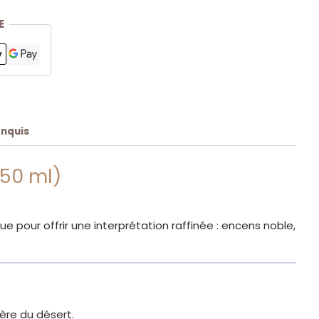
E
onquis
 50 ml)
e pour offrir une interprétation raffinée : encens noble,
ère du désert.