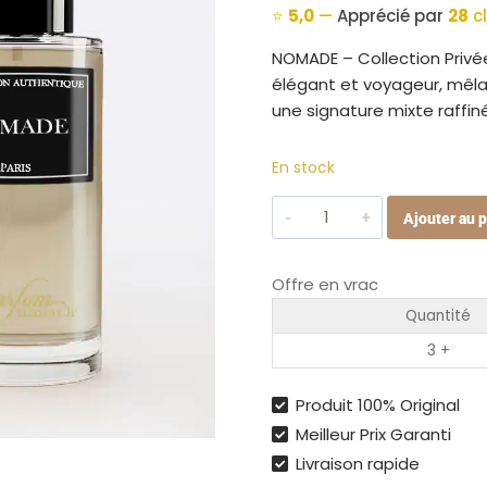
⭐
5,0
—
Apprécié par
28
cl
NOMADE – Collection Privé
élégant et voyageur, mêla
une signature mixte raffi
En stock
quantité
Ajouter au p
de
Parfum
Offre en vrac
Collection
Privée
Quantité
Authentique
3 +
Nomade
50ml
Produit 100% Original
Meilleur Prix Garanti
Livraison rapide