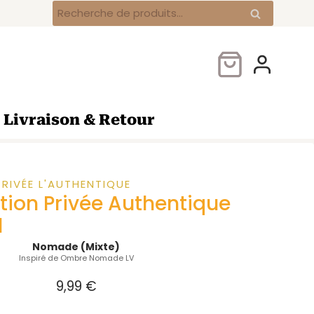
arfum
Recherche
Recherche
ollection
pour :
rivée
uthentique
Nomade
0ml
Livraison & Retour
RIVÉE L'AUTHENTIQUE
tion Privée Authentique
l
Nomade (Mixte)
Inspiré de Ombre Nomade LV
9,99
€