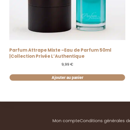
Parfum Attrape Mixte –Eau de Parfum 50ml
|Collection Privée L’Authentique
9,99
€
Ajouter au panier
Mon compte
Conditions générales d