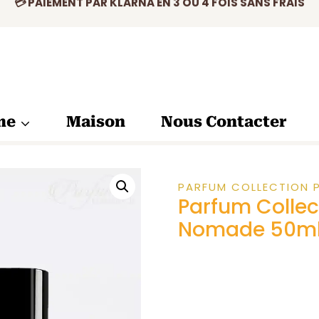
P
✅ PRODUIT ORIGINAL CERTIFIÉ
C
P
💳 PAIEMENT PAR KLARNA EN 3 OU 4 FOIS SANS FRAIS
A
5
me
Maison
Nous Contacter
PARFUM COLLECTION P
Parfum Collec
Nomade 50m