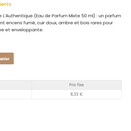
ients
e L’Authentique (Eau de Parfum Mixte 50 ml) : un parfum
nt encens fumé, cuir doux, ambre et bois rares pour
née et enveloppante.
anier
Prix fixe
8,33
€