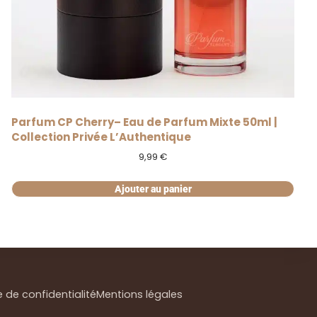
Parfum CP Cherry– Eau de Parfum Mixte 50ml |
Collection Privée L’Authentique
9,99
€
Ajouter au panier
e de confidentialité
Mentions légales