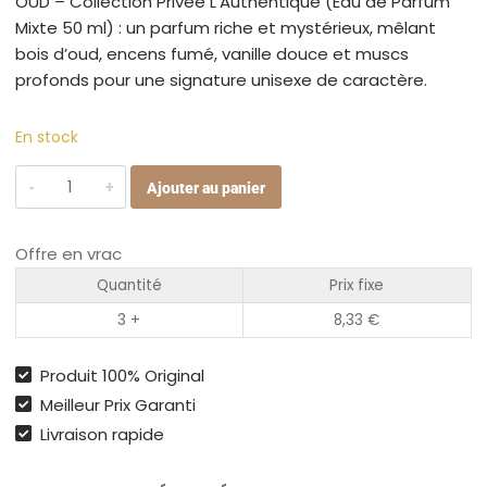
OUD – Collection Privée L’Authentique (Eau de Parfum
Mixte 50 ml) : un parfum riche et mystérieux, mêlant
bois d’oud, encens fumé, vanille douce et muscs
profonds pour une signature unisexe de caractère.
En stock
quantité
Ajouter au panier
de
Oud
Offre en vrac
–
Parfum
Quantité
Prix fixe
Collection
3 +
8,33
€
Privée
Mixte
Produit 100% Original
50ml
Meilleur Prix Garanti
Livraison rapide