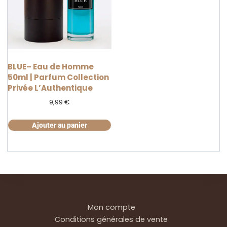
BLUE– Eau de Homme
50ml | Parfum Collection
Privée L’Authentique
9,99
€
Ajouter au panier
Mon compte
Conditions générales de vente