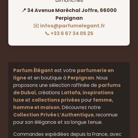
dimanches
📍 34 Avenue Maréchal Joffre, 66000
Perpignan
✉️ infos@parfumelegant.fr
📞 +33 6 67 34 05 25
Parfum Élégant
est votre
parfumerie en
ligne
et en boutique à
Perpignan
. Nous
proposons une sélection raffinée de
parfums
de Dubaï
, créations
Lattafa
,
inspirations
luxe
et
collections privées
pour
femme,
homme et maison
. Découvrez notre
Collection Privée L’Authentique
, reconnue
pour son élégance et sa longue tenue.
Commandes expédiées depuis la France, avec