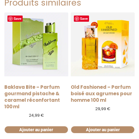
Produits similaires
Save
Save
Baklava Bite – Parfum
Old Fashioned – Parfum
gourmand pistache &
boisé aux agrumes pour
caramel réconfortant
homme 100 ml
100 ml
29,99
€
24,99
€
Ajouter au panier
Ajouter au panier