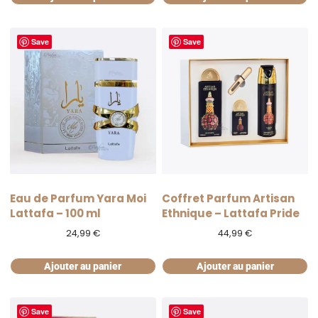
Save
Save
Eau de Parfum Yara Moi
Coffret Parfum Artisan
Lattafa – 100 ml
Ethnique – Lattafa Pride
24,99
€
44,99
€
Ajouter au panier
Ajouter au panier
Save
Save