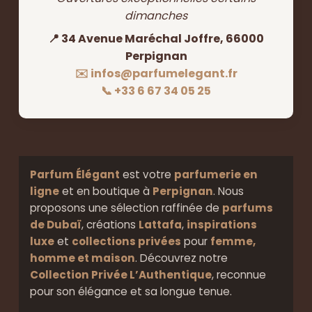
dimanches
📍 34 Avenue Maréchal Joffre, 66000
Perpignan
✉️ infos@parfumelegant.fr
📞 +33 6 67 34 05 25
Parfum Élégant
est votre
parfumerie en
ligne
et en boutique à
Perpignan
. Nous
proposons une sélection raffinée de
parfums
de Dubaï
, créations
Lattafa
,
inspirations
luxe
et
collections privées
pour
femme,
homme et maison
. Découvrez notre
Collection Privée L’Authentique
, reconnue
pour son élégance et sa longue tenue.