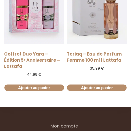
Coffret Duo Yara –
Teriaq – Eau de Parfum
Édition 5ᵉ Anniversaire –
Femme 100 ml | Lattafa
Lattafa
35,99
€
44,99
€
Ajouter au panier
Ajouter au panier
Mon compte