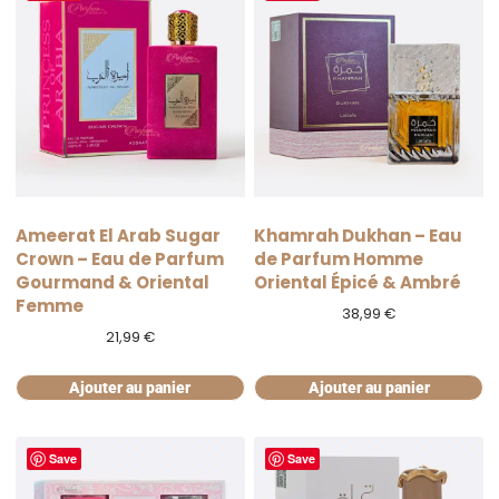
Ameerat El Arab Sugar
Khamrah Dukhan – Eau
Crown – Eau de Parfum
de Parfum Homme
Gourmand & Oriental
Oriental Épicé & Ambré
Femme
38,99
€
21,99
€
Ajouter au panier
Ajouter au panier
Save
Save