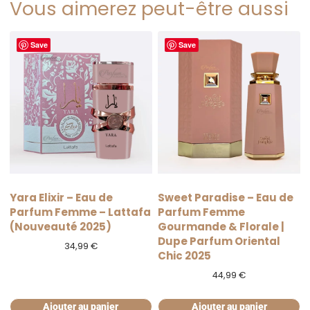
Vous aimerez peut-être aussi
Save
Save
Yara Elixir – Eau de
Sweet Paradise – Eau de
Parfum Femme – Lattafa
Parfum Femme
(Nouveauté 2025)
Gourmande & Florale |
Dupe Parfum Oriental
34,99
€
Chic 2025
44,99
€
Ajouter au panier
Ajouter au panier