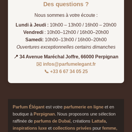
Des questions ?
Nous sommes à votre écoute :
Lundi à Jeudi :
10h00 – 13h00 / 16h00 – 20h00
Vendredi
: 10h00–12h00 / 16h00–20h00
Samedi:
10h00–13h00 / 16h00–20h00
Ouvertures exceptionnelles certains dimanches
📍 34 Avenue Maréchal Joffre, 66000 Perpignan
✉️ infos@parfumelegant.fr
📞 +33 6 67 34 05 25
Parfum Élégant
est votre
parfumerie en ligne
et en
boutique à
Perpignan
. Nous proposons une sélection
raffinée de
parfums de Dubaï
, créations
Lattafa
,
inspirations luxe
et
collections privées
pour
femme,