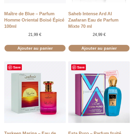
Maître de Blue – Parfum
Saheb Intense Ard Al
Homme Oriental Boisé Épicé
Zaafaran Eau de Parfum
100ml
Mixte 70 ml
21,99
€
24,99
€
Ajouter au panier
Ajouter au panier
Save
Save
Taskeen Marina – Eau de
Esta Puro – Parfum fruité