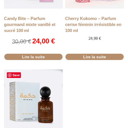
RUPTURE
Candy Bite – Parfum
Cherry Kokomo – Parfum
gourmand mixte vanillé et
cerise féminin irrésistible en
sucré 100 ml
100 ml
Le
Le
24,99
€
24,00
€
30,00
€
prix
prix
initial
actuel
était :
est :
Lire la suite
Lire la suite
30,00 €.
24,00 €.
Save