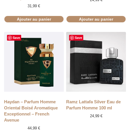
31,99
€
Ajouter au panier
Ajouter au panier
Save
Save
Haydan – Parfum Homme
Ramz Lattafa Silver Eau de
Oriental Boisé Aromatique
Parfum Homme 100 ml
Exceptionnel – French
24,99
€
Avenue
44,99
€