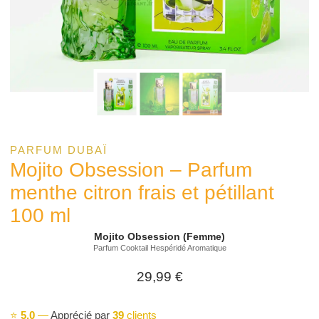
PARFUM DUBAÏ
Mojito Obsession – Parfum
menthe citron frais et pétillant
100 ml
Mojito Obsession (Femme)
Parfum Cooktail Hespéridé Aromatique
29,99
€
⭐
5,0
—
Apprécié par
39
clients