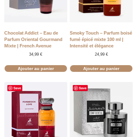
Chocolat Addict – Eau de
Smoky Touch – Parfum boisé
Parfum Oriental Gourmand
fumé épicé mixte 100 ml |
Mixte | French Avenue
Intensité et élégance
34,99
€
24,99
€
Ajouter au panier
Ajouter au panier
Save
Save