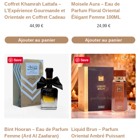
Coffret Khamrah Lattafa –
Moisele Aura – Eau de
L’Expérience Gourmande et
Parfum Floral Oriental
Orientale en Coffret Cadeau
Élégant Femme 100ML
44,99
€
24,99
€
Ajouter au panier
Ajouter au panier
Save
Save
Bint Hooran – Eau de Parfum
Liquid Brun – Parfum
Femme (Ard Al Zaafaran)
Oriental Ambré Puissant