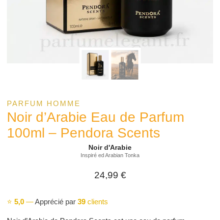
PARFUM HOMME
Noir d’Arabie Eau de Parfum
100ml – Pendora Scents
Noir d'Arabie
Inspiré ed Arabian Tonka
24,99
€
⭐
5,0
—
Apprécié par
39
clients