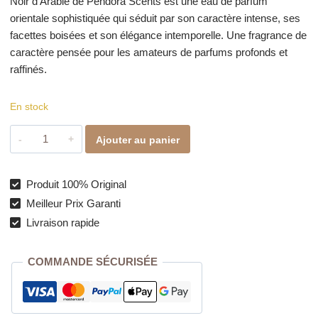
Noir d’Arabie de Pendora Scents est une eau de parfum
orientale sophistiquée qui séduit par son caractère intense, ses
facettes boisées et son élégance intemporelle. Une fragrance de
caractère pensée pour les amateurs de parfums profonds et
raffinés.
En stock
quantité
Ajouter au panier
de
Noir
d’Arabie
Produit 100% Original
Eau
Meilleur Prix Garanti
de
Livraison rapide
Parfum
100ml
COMMANDE SÉCURISÉE
–
Pendora
Scents