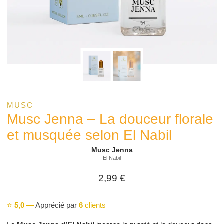
MUSC
Musc Jenna – La douceur florale
et musquée selon El Nabil
Musc Jenna
El Nabil
2,99
€
⭐
5,0
—
Apprécié par
6
clients