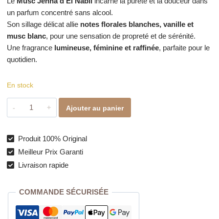
Le
Musc Jenna d’El Nabil
incarne la pureté et la douceur dans
un parfum concentré sans alcool.
Son sillage délicat allie
notes florales blanches, vanille et
musc blanc
, pour une sensation de propreté et de sérénité.
Une fragrance
lumineuse, féminine et raffinée
, parfaite pour le
quotidien.
En stock
quantité
Ajouter au panier
de
Musc
Jenna
Produit 100% Original
–
Meilleur Prix Garanti
La
Livraison rapide
douceur
florale
COMMANDE SÉCURISÉE
et
musquée