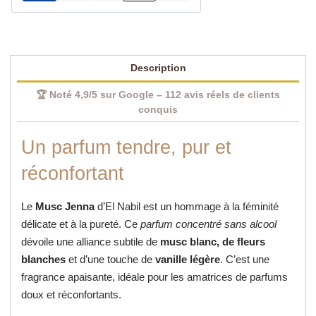
selon
El
Nabil
Description
🏆 Noté 4,9/5 sur Google – 112 avis réels de clients
conquis
Un parfum tendre, pur et
réconfortant
Le
Musc Jenna
d’El Nabil est un hommage à la féminité
délicate et à la pureté.
Ce
parfum concentré sans alcool
dévoile une alliance subtile de
musc blanc, de fleurs
blanches
et d’une touche de
vanille légère
.
C’est une
fragrance apaisante, idéale pour les amatrices de parfums
doux et réconfortants.