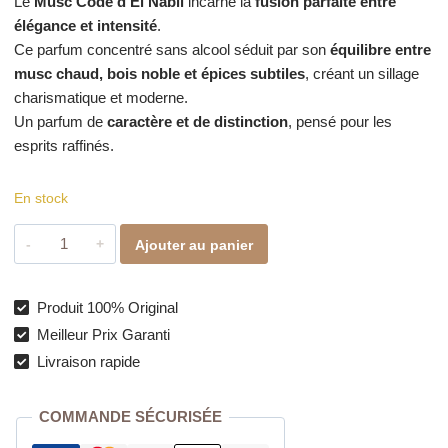
Le
Musc Code d’El Nabil
incarne la
fusion parfaite entre
élégance et intensité
.
Ce parfum concentré sans alcool séduit par son
équilibre entre
musc chaud, bois noble et épices subtiles
, créant un sillage
charismatique et moderne.
Un parfum de
caractère et de distinction
, pensé pour les
esprits raffinés.
En stock
quantité
Ajouter au panier
de
Musc
Code
Produit 100% Original
–
Meilleur Prix Garanti
Elégance
Livraison rapide
orientale
moderne
COMMANDE SÉCURISÉE
signée