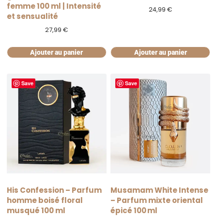
femme 100 ml | Intensité
24,99
€
et sensualité
27,99
€
Ajouter au panier
Ajouter au panier
Save
Save
His Confession – Parfum
Musamam White Intense
homme boisé floral
– Parfum mixte oriental
musqué 100 ml
épicé 100 ml