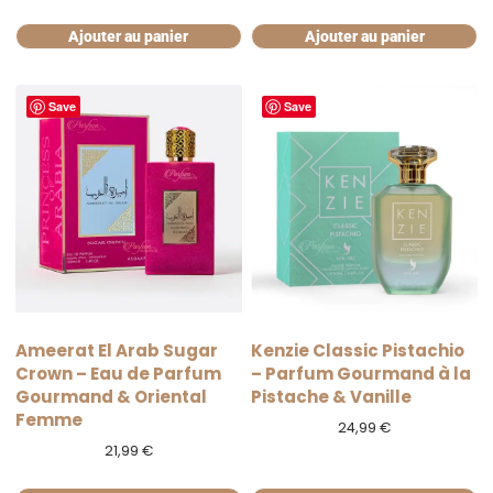
Ajouter au panier
Ajouter au panier
Save
Save
Ameerat El Arab Sugar
Kenzie Classic Pistachio
Crown – Eau de Parfum
– Parfum Gourmand à la
Gourmand & Oriental
Pistache & Vanille
Femme
24,99
€
21,99
€