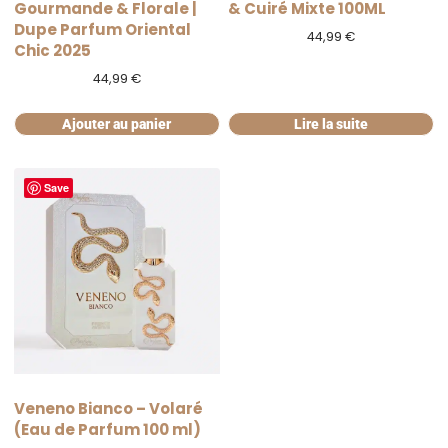
Gourmande & Florale |
& Cuiré Mixte 100ML
Dupe Parfum Oriental
44,99
€
Chic 2025
44,99
€
Ajouter au panier
Lire la suite
Save
Veneno Bianco – Volaré
(Eau de Parfum 100 ml)