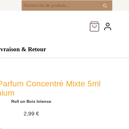
Bois
Recherche
Recherche
Intense
pour :
–
Parfum
Concentré
Mixte
5ml
ivraison & Retour
Collection
Platinium
 Parfum Concentré Mixte 5ml
inium
Roll on Bois Intense
2,99
€