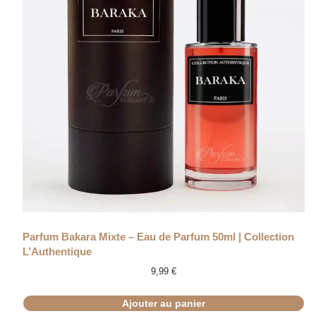
Parfum Bakara Mixte – Eau de Parfum 50ml | Collection
L’Authentique
9,99
€
Ajouter au panier