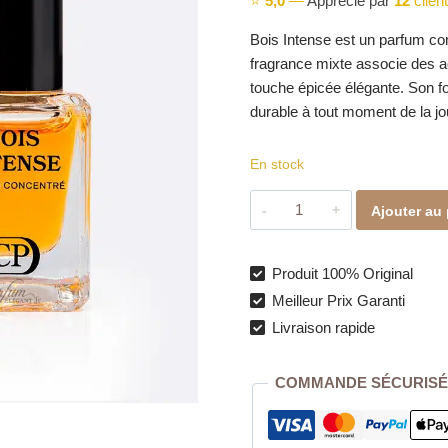
⭐
5,0
—
Apprécié par
12
clien
Bois Intense est un parfum con
fragrance mixte associe des 
touche épicée élégante. Son fo
durable à tout moment de la jo
En stock
quantité
Ajouter au 
de
Bois
Intense
Produit 100% Original
–
Meilleur Prix Garanti
Parfum
Livraison rapide
Concentré
Mixte
COMMANDE SÉCURISÉ
5ml
Collection
Platinium