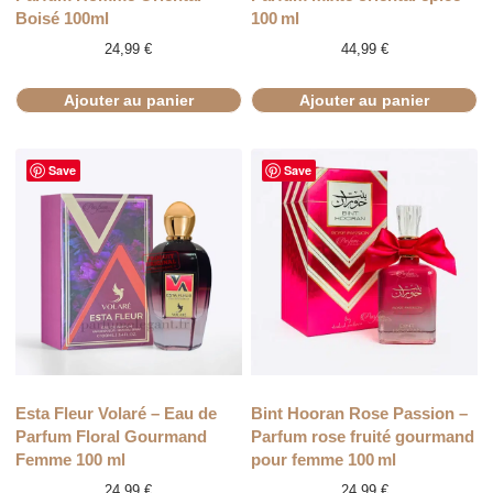
Boisé 100ml
100 ml
24,99
€
44,99
€
Ajouter au panier
Ajouter au panier
Save
Save
Esta Fleur Volaré – Eau de
Bint Hooran Rose Passion –
Parfum Floral Gourmand
Parfum rose fruité gourmand
Femme 100 ml
pour femme 100 ml
24,99
€
24,99
€