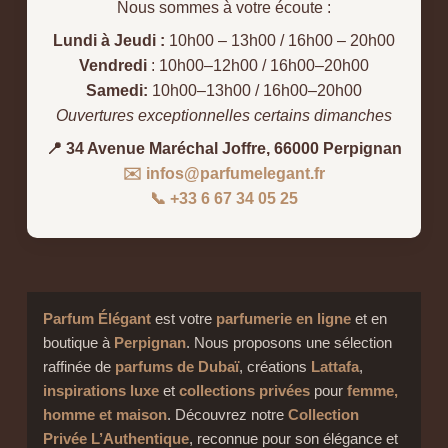
Nous sommes à votre écoute :
Lundi à Jeudi :
10h00 – 13h00 / 16h00 – 20h00
Vendredi
: 10h00–12h00 / 16h00–20h00
Samedi:
10h00–13h00 / 16h00–20h00
Ouvertures exceptionnelles certains dimanches
📍 34 Avenue Maréchal Joffre, 66000 Perpignan
✉️ infos@parfumelegant.fr
📞 +33 6 67 34 05 25
Parfum Élégant
est votre
parfumerie en ligne
et en
boutique à
Perpignan
. Nous proposons une sélection
raffinée de
parfums de Dubaï
, créations
Lattafa
,
inspirations luxe
et
collections privées
pour
femme,
homme et maison
. Découvrez notre
Collection
Privée L’Authentique
, reconnue pour son élégance et