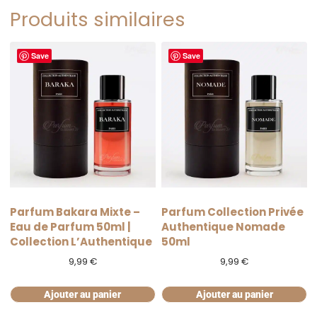
Produits similaires
Save
Save
Parfum Bakara Mixte –
Parfum Collection Privée
Eau de Parfum 50ml |
Authentique Nomade
Collection L’Authentique
50ml
9,99
€
9,99
€
Ajouter au panier
Ajouter au panier