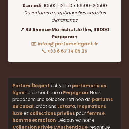
Samedi:
10h00–13h00 / 16h00–20h00
Ouvertures exceptionnelles certains
dimanches
📍 34 Avenue Maréchal Joffre, 66000
Perpignan
✉️ infos@parfumelegant.fr
📞 +33 6 67 34 05 25
Parfum Élégant
est votre
parfumerie en
ligne
et en boutique à
Perpignan
. Nous
proposons une sélection raffinée de
parfums
de Dubaï
, créations
Lattafa
,
inspirations
luxe
et
collections privées
pour
femme,
homme et maison
. Découvrez notre
Collection Privée L’Authentique
, reconnue