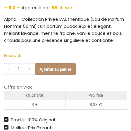
⭐
5,0
—
Apprécié par
98
clients
Alpha – Collection Privée L’Authentique (Eau de Parfum
Homme 50 ml) : un parfum audacieux et élégant,
mêlant lavande, menthe fraîche, vanille douce et bois
chauds pour une présence singulière et confiante.
En stock
quantité
Ajouter au panier
de
Alpha
Offre en vrac
–
Eau
Quantité
Prix fixe
de
3 +
8,33
€
Parfum
Homme
Produit 100% Original
50ml
Meilleur Prix Garanti
|