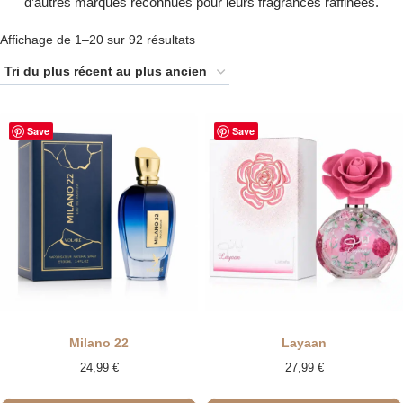
d’autres marques reconnues pour leurs fragrances raffinées.
Trié
Affichage de 1–20 sur 92 résultats
du
plus
récent
Save
Save
au
plus
ancien
Milano 22
Layaan
24,99
€
27,99
€