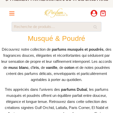
Aller
✅ PRODUIT ORIGINAL CERTIFIÉ
au
contenu
💳 PAIEMENT PAR KLARNA EN 3 OU 4 FOIS SANS FRAIS
Recherche
Recherche
pour :
Musqué & Poudré
Découvrez notre collection de
parfums musqués et poudrés
, des
fragrances douces, élégantes et réconfortantes qui séduisent par
leur sensation de propre et leur raffinement intemporel. Les accords
de
musc blanc
, d’
iris
, de
vanille
, de
coton
et de notes poudrées
créent des parfums délicats, enveloppants et particulièrement
agréables à porter au quotidien.
Très appréciés dans l’univers des
parfums Dubaï
, les parfums
musqués et poudrés offrent un équilibre parfait entre douceur,
élégance et longue tenue. Retrouvez dans cette sélection des
créations signées Gulf Orchid, Lattafa, Paris Corner, El Nabil et