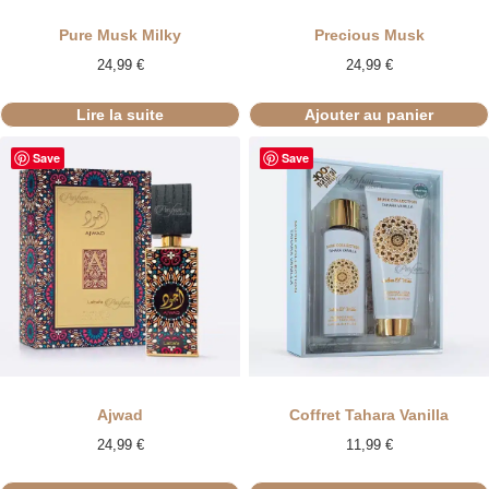
RUPTURE
Pure Musk Milky
Precious Musk
24,99
€
24,99
€
Lire la suite
Ajouter au panier
Save
Save
Ajwad
Coffret Tahara Vanilla
24,99
€
11,99
€