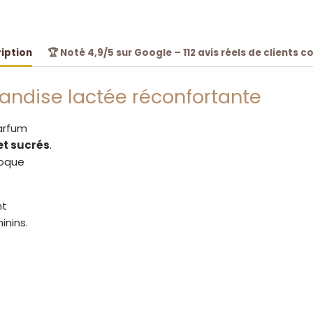
Flower
iption
🏆 Noté 4,9/5 sur Google – 112 avis réels de clients c
andise lactée réconfortante
arfum
et sucrés
.
voque
nt
inins.