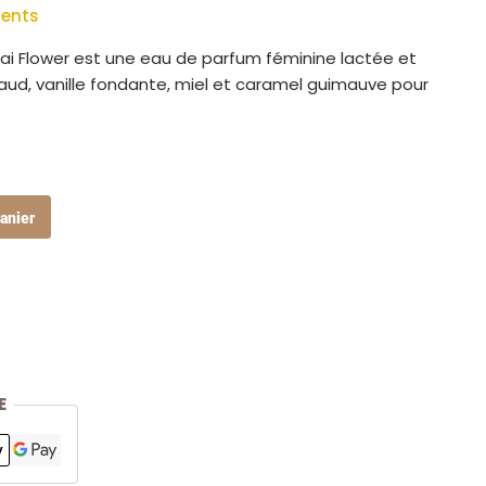
ients
i Flower est une eau de parfum féminine lactée et
ud, vanille fondante, miel et caramel guimauve pour
anier
E