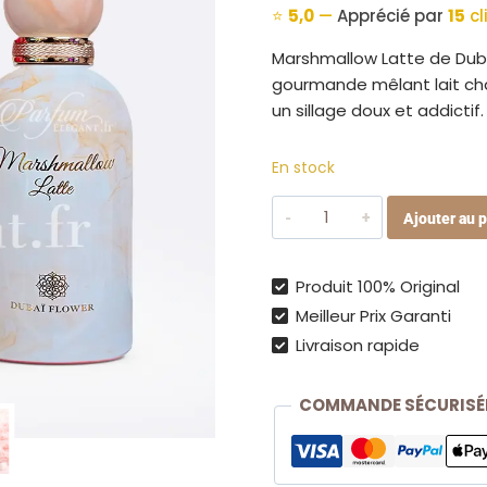
⭐
5,0
—
Apprécié par
15
cl
Marshmallow Latte de Duba
gourmande mêlant lait cha
un sillage doux et addictif.
En stock
quantité
Ajouter au p
de
Marshmallow
Latte
Produit 100% Original
–
Meilleur Prix Garanti
Eau
Livraison rapide
de
Parfum
COMMANDE SÉCURISÉ
100ml
–
Dubai