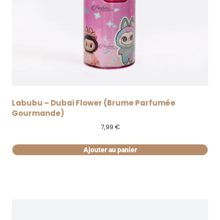
Labubu – Dubai Flower (Brume Parfumée
Gourmande)
7,99
€
Ajouter au panier