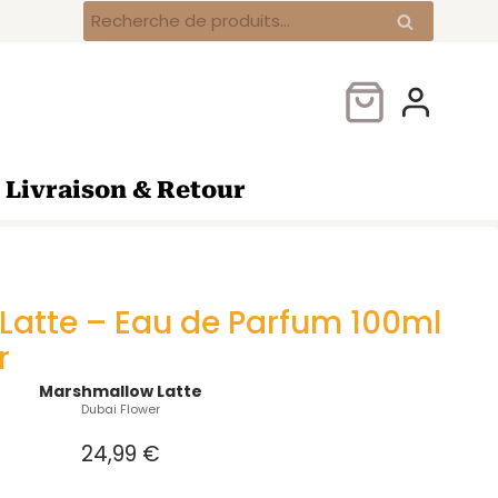
Marshmallow
Recherche
Recherche
Latte
pour :
–
Eau
de
Parfum
100ml
Livraison & Retour
–
Dubai
Flower
atte – Eau de Parfum 100ml
r
Marshmallow Latte
Dubai Flower
24,99
€