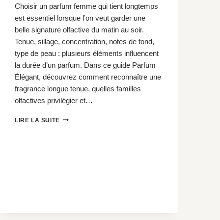
Choisir un parfum femme qui tient longtemps
est essentiel lorsque l’on veut garder une
belle signature olfactive du matin au soir.
Tenue, sillage, concentration, notes de fond,
type de peau : plusieurs éléments influencent
la durée d’un parfum. Dans ce guide Parfum
Élégant, découvrez comment reconnaître une
fragrance longue tenue, quelles familles
olfactives privilégier et…
PARFUM
LIRE LA SUITE
FEMME
QUI
TIENT
LONGTEMPS
:
GUIDE
COMPLET
ET
SÉLECTION
2026