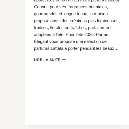
Connue pour ses fragrances orientales,
gourmandes et longue tenue, la maison
propose aussi des créations plus lumineuses,
fruitées, florales ou fraîches, parfaitement
adaptées à l’été. Pour l’été 2026, Parfum
Élégant vous propose une sélection de
parfums Lattafa à porter pendant les beaux…
LES
LIRE LA SUITE
MEILLEURS
PARFUMS
LATTAFA
POUR
PROFITER
PLEINEMENT
DE
L’ÉTÉ
2026