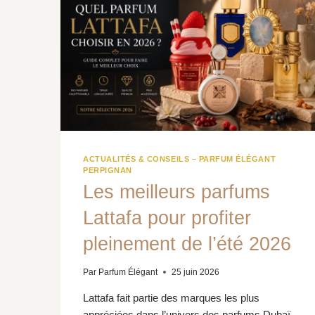
DES
FRAGRANCES
ORIENTALES
ACTUALITÉS & CONSEILS – PARFUM ÉLÉGANT
PERPIGNAN
Les meilleurs parfums
Lattafa pour profiter
pleinement de l’été 2026
Par
Parfum Élégant
25 juin 2026
Lattafa fait partie des marques les plus
appréciées dans l’univers des parfums Dubaï.