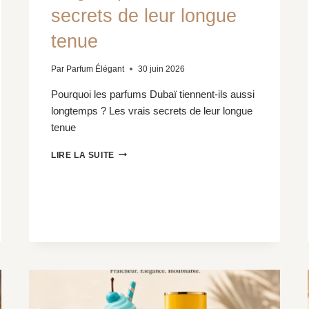
secrets de leur longue
tenue
Par
Parfum Élégant
30 juin 2026
Pourquoi les parfums Dubaï tiennent-ils aussi
longtemps ? Les vrais secrets de leur longue
tenue
POURQUOI
LIRE LA SUITE
LES
PARFUMS
DUBAÏ
TIENNENT-
ILS
AUSSI
LONGTEMPS
?
LES
VRAIS
SECRETS
DE