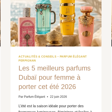
LEUR
LONGUE
TENUE
ACTUALITÉS & CONSEILS – PARFUM ÉLÉGANT
PERPIGNAN
Les 5 meilleurs parfums
Dubaï pour femme à
porter cet été 2026
Par
Parfum Élégant
22 juin 2026
L’été est la saison idéale pour porter des
fragrances lumineuses, féminines et faciles à