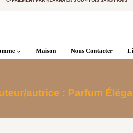
✅ PRODUIT ORIGINAL CERTIFIÉ
💳 PAIEMENT PAR KLARNA EN 3 OU 4 FOIS SANS FRAIS
omme
Maison
Nous Contacter
L
uteur/autrice : Parfum Éléga