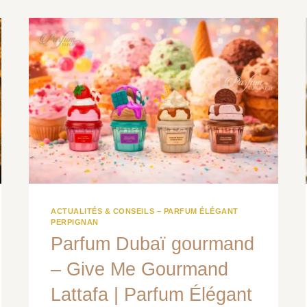
DUBAÏ
POUR
FEMME
À
PORTER
CET
ÉTÉ
2026
ACTUALITÉS & CONSEILS – PARFUM ÉLÉGANT
PERPIGNAN
Parfum Dubaï gourmand
– Give Me Gourmand
Lattafa | Parfum Élégant