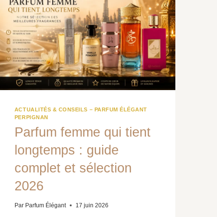
PLUS
BELLES
IDÉES
CADEAUX
PARFUM
EN
2026
ACTUALITÉS & CONSEILS – PARFUM ÉLÉGANT
PERPIGNAN
Parfum femme qui tient
longtemps : guide
complet et sélection
2026
Par
Parfum Élégant
17 juin 2026