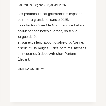
Par
Parfum Élégant
3 janvier 2026
Les parfums Dubaï gourmands s’imposent
comme la grande tendance 2026.
La collection Give Me Gourmand de Lattafa
séduit par ses notes sucrées, sa tenue
longue durée
et son excellent rapport qualité-prix. Vanille,
biscuit, fruits rouges… des parfums intenses
et modernes à découvrir chez Parfum
Élégant.
PARFUM
LIRE LA SUITE
DUBAÏ
GOURMAND
–
GIVE
ME
GOURMAND
LATTAFA
|