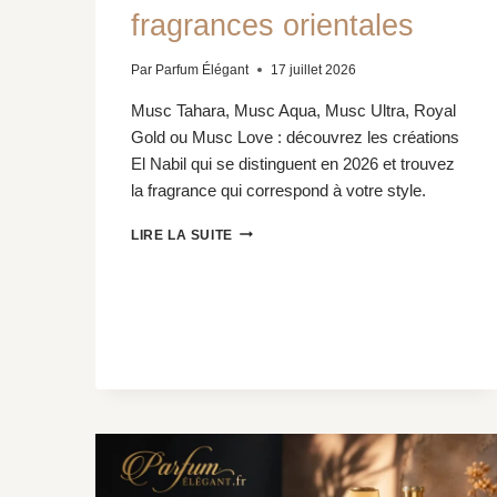
fragrances orientales
Par
Parfum Élégant
17 juillet 2026
Musc Tahara, Musc Aqua, Musc Ultra, Royal
Gold ou Musc Love : découvrez les créations
El Nabil qui se distinguent en 2026 et trouvez
la fragrance qui correspond à votre style.
LES
LIRE LA SUITE
PLUS
BEAUX
PARFUMS
EL
NABIL
:
VOYAGE
AU
CŒUR
DES
MUSCS
ET