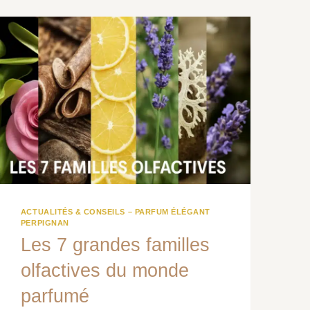
:
GUIDE
COMPLET,
AVIS
(TENUE
&
SILLAGE)
ET
COMMENT
CHOISIR
VOTRE
PARFUM
ACTUALITÉS & CONSEILS – PARFUM ÉLÉGANT
PERPIGNAN
Les 7 grandes familles
olfactives du monde
parfumé