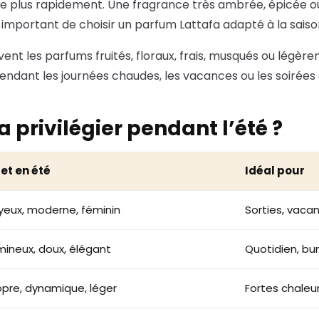
fuse plus rapidement. Une fragrance très ambrée, épicée 
st important de choisir un parfum Lattafa adapté à la saiso
vent les parfums fruités, floraux, frais, musqués ou légère
endant les journées chaudes, les vacances ou les soirées 
 privilégier pendant l’été ?
fet en été
Idéal pour
yeux, moderne, féminin
Sorties, vaca
mineux, doux, élégant
Quotidien, bu
opre, dynamique, léger
Fortes chaleu