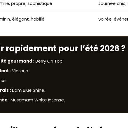
ffiné, propre, sophistiqué
Journée chic, 
minin, élégant, habillé
Soirée, évén
ir rapidement pour l’été 2026 ?
uité gourmand :
Berry On Top.
ent :
Victoria.
se.
ais :
Liam Blue Shine.
née :
Musamam White Intense.