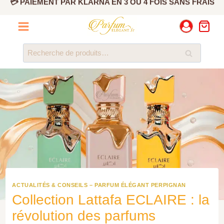
Aller
✅ PRODUIT ORIGINAL CERTIFIÉ
au
contenu
💳 PAIEMENT PAR KLARNA EN 3 OU 4 FOIS SANS FRAIS
Recherche
Recherche
pour :
ACTUALITÉS & CONSEILS – PARFUM ÉLÉGANT PERPIGNAN
Collection Lattafa ECLAIRE : la
révolution des parfums