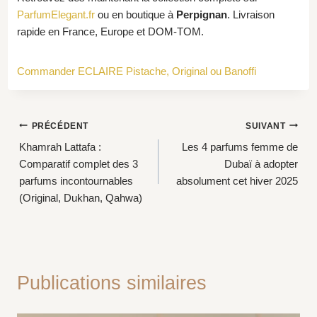
ParfumElegant.fr
ou en boutique à
Perpignan
. Livraison
rapide en France, Europe et DOM-TOM.
Commander ECLAIRE Pistache, Original ou Banoffi
Navigation
PRÉCÉDENT
SUIVANT
Khamrah Lattafa :
Les 4 parfums femme de
de
Comparatif complet des 3
Dubaï à adopter
l’article
parfums incontournables
absolument cet hiver 2025
(Original, Dukhan, Qahwa)
Publications similaires