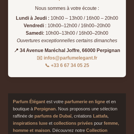
Nous sommes à votre écoute :
Lundi à Jeudi :
10h00 – 13h00 / 16h00 – 20h00
Vendredi
: 10h00–12h00 / 16h00–20h00
Samedi:
10h00–13h00 / 16h00–20h00
Ouvertures exceptionnelles certains dimanches
📍 34 Avenue Maréchal Joffre, 66000 Perpignan
✉️ infos@parfumelegant.fr
📞 +33 6 67 34 05 25
Parfum Élégant
est votre
parfumerie en ligne
et en
boutique à
Perpignan
. Nous proposons une sélection
raffinée de
parfums de Dubaï
, créations
Lattafa
,
inspirations luxe
et
collections privées
pour
femme,
homme et maison
. Découvrez notre
Collection