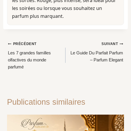
les sorties. Rouge, plus intense, sera idéal pour
les soirées ou lorsque vous souhaitez un
parfum plus marquant.
Navigation
PRÉCÉDENT
SUIVANT
Les 7 grandes familles
Le Guide Du Parfait Parfum
de
olfactives du monde
– Parfum Elegant
l’article
parfumé
Publications similaires