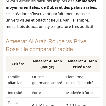
Si vous aimez les parfums inspirés des
ambiances
moyen-orientales, de Dubai et des palais arabes
,
ces créations s’inscrivent parfaitement dans cet
univers visuel et olfactif : fleurs, vanille, ambre,
musc, bois doux… un style signature très addictif.
Ameerat Al Arab Rouge vs Privé
Rose : le comparatif rapide
Ameerat Al Arab
Ameerat Al Arab
Critère
(Rouge)
Privé Rose
Famille
Oriental
Floral rose,
olfactive
gourmand, ambré
musqué, poudré
Intensité
Forte
Modérée à forte
Tenue
6 à 10 heures
5 à 8 heures