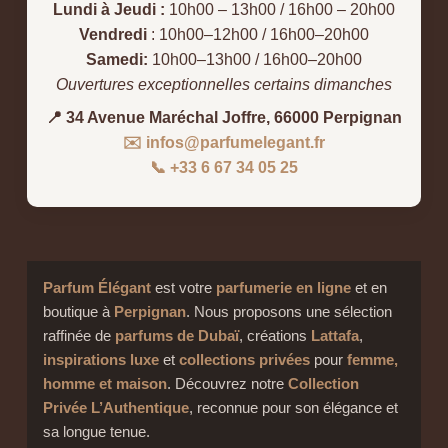
Lundi à Jeudi :
10h00 – 13h00 / 16h00 – 20h00
Vendredi
: 10h00–12h00 / 16h00–20h00
Samedi:
10h00–13h00 / 16h00–20h00
Ouvertures exceptionnelles certains dimanches
📍 34 Avenue Maréchal Joffre, 66000 Perpignan
✉️ infos@parfumelegant.fr
📞 +33 6 67 34 05 25
Parfum Élégant
est votre
parfumerie en ligne
et en
boutique à
Perpignan
. Nous proposons une sélection
raffinée de
parfums de Dubaï
, créations
Lattafa
,
inspirations luxe
et
collections privées
pour
femme,
homme et maison
. Découvrez notre
Collection
Privée L’Authentique
, reconnue pour son élégance et
sa longue tenue.