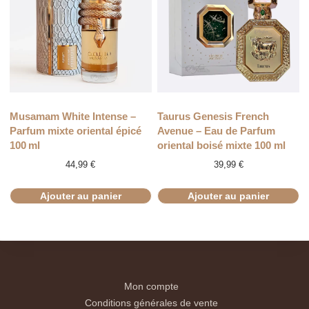
Musamam White Intense –
Taurus Genesis French
Parfum mixte oriental épicé
Avenue – Eau de Parfum
100 ml
oriental boisé mixte 100 ml
44,99
€
39,99
€
Ajouter au panier
Ajouter au panier
Mon compte
Conditions générales de vente