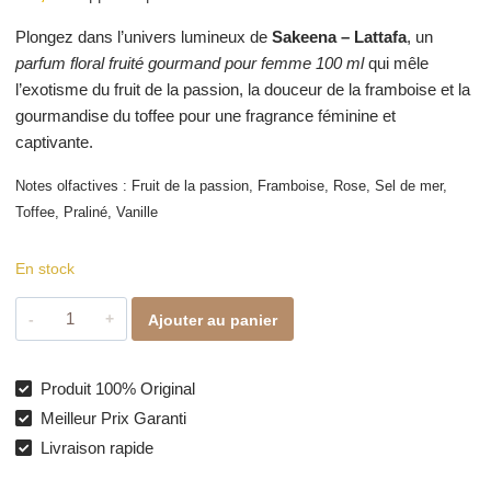
Plongez dans l’univers lumineux de
Sakeena – Lattafa
, un
parfum floral fruité gourmand pour femme 100 ml
qui mêle
l’exotisme du fruit de la passion, la douceur de la framboise et la
gourmandise du toffee pour une fragrance féminine et
captivante.
Notes olfactives : Fruit de la passion, Framboise, Rose, Sel de mer,
Toffee, Praliné, Vanille
En stock
quantité
Ajouter au panier
de
Sakeena
–
Produit 100% Original
Parfum
Meilleur Prix Garanti
floral
Livraison rapide
fruité