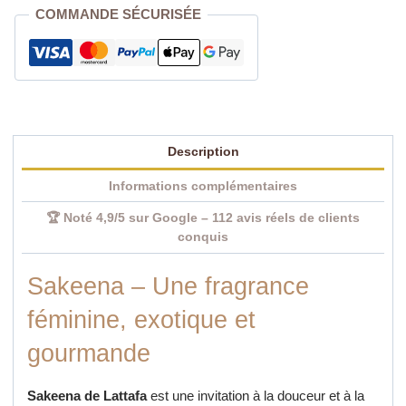
gourmand
COMMANDE SÉCURISÉE
pour
femme
100
ml
|
Élégance
Description
orientale
Informations complémentaires
🏆 Noté 4,9/5 sur Google – 112 avis réels de clients
conquis
Sakeena – Une fragrance
féminine, exotique et
gourmande
Sakeena de Lattafa
est une invitation à la douceur et à la