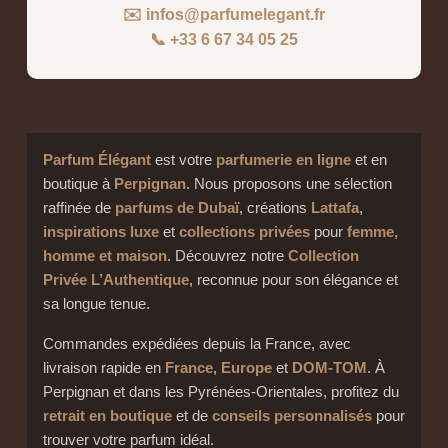
✉️ infos@parfumelegant.fr
📞 +33 6 67 34 05 25
Parfum Élégant
est votre
parfumerie en ligne
et en
boutique à
Perpignan
. Nous proposons une sélection
raffinée de
parfums de Dubaï
, créations
Lattafa
,
inspirations luxe
et
collections privées
pour
femme,
homme et maison
. Découvrez notre
Collection
Privée L’Authentique
, reconnue pour son élégance et
sa longue tenue.
Commandes expédiées depuis la France, avec
livraison rapide en
France
,
Europe
et
DOM-TOM
. À
Perpignan et dans les Pyrénées-Orientales, profitez du
retrait en boutique
et de
conseils personnalisés
pour
trouver votre parfum idéal.