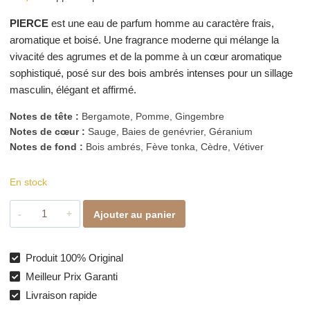
PIERCE
est une eau de parfum homme au caractère frais,
aromatique et boisé. Une fragrance moderne qui mélange la
vivacité des agrumes et de la pomme à un cœur aromatique
sophistiqué, posé sur des bois ambrés intenses pour un sillage
masculin, élégant et affirmé.
Notes de tête :
Bergamote, Pomme, Gingembre
Notes de cœur :
Sauge, Baies de genévrier, Géranium
Notes de fond :
Bois ambrés, Fève tonka, Cèdre, Vétiver
En stock
quantité
Ajouter au panier
de
PIERCE
–
Produit 100% Original
Eau
Meilleur Prix Garanti
de
Livraison rapide
Parfum