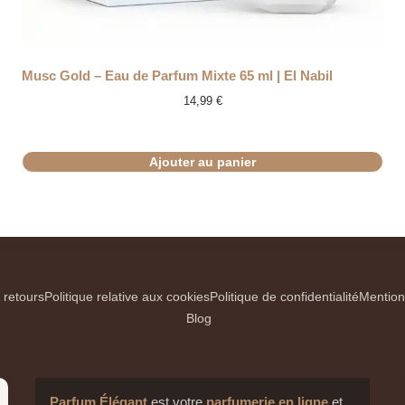
Musc Gold – Eau de Parfum Mixte 65 ml | El Nabil
14,99
€
Ajouter au panier
 retours
Politique relative aux cookies
Politique de confidentialité
Mention
Blog
Parfum Élégant
est votre
parfumerie en ligne
et