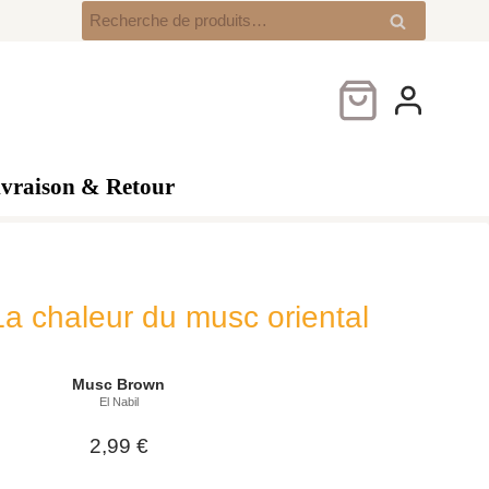
Musc
Recherche
Recherche
Brown
pour :
–
La
chaleur
du
musc
ivraison & Retour
oriental
signée
El
Nabil
a chaleur du musc oriental
Musc Brown
El Nabil
2,99
€