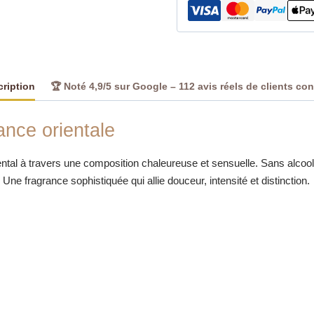
oriental
signée
El
Nabil
ription
🏆 Noté 4,9/5 sur Google – 112 avis réels de clients co
ance orientale
ntal à travers
une composition chaleureuse et sensuelle.
Sans alcool
Une fragrance sophistiquée qui allie douceur, intensité et distinction.