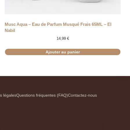
Musc Aqua – Eau de Parfum Musqué Frais 65ML – El
Nabil
14,99
€
Ajouter au panier
s légales
Questions fréquentes (FAQ)
Contactez-nous