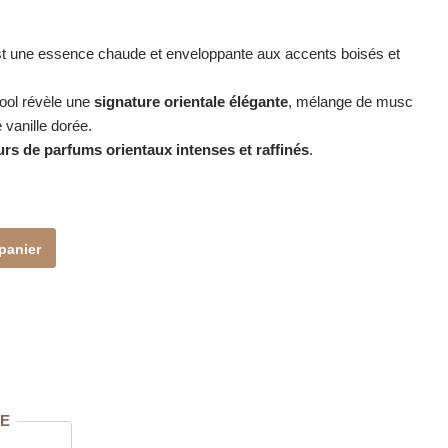
t une essence chaude et enveloppante aux accents boisés et
ool révèle une
signature orientale élégante
, mélange de musc
 vanille dorée.
rs de parfums orientaux intenses et raffinés
.
panier
E