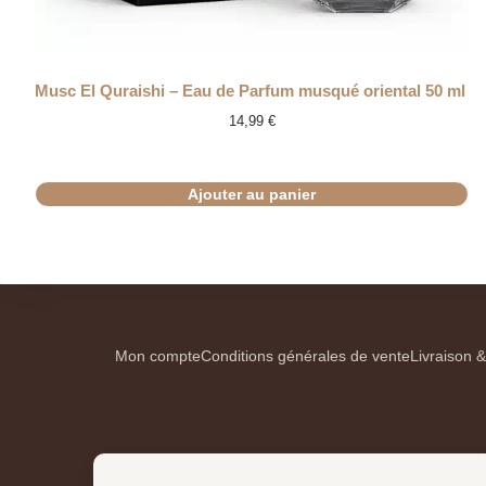
Musc El Quraishi – Eau de Parfum musqué oriental 50 ml
14,99
€
Ajouter au panier
Mon compte
Conditions générales de vente
Livraison &