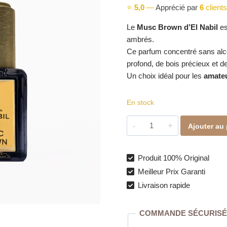
⭐
5,0
—
Apprécié par
6
clients
Le
Musc Brown d’El Nabil
es
ambrés.
Ce parfum concentré sans alc
profond, de bois précieux et de
Un choix idéal pour les
amateu
En stock
quantité
Ajouter au 
de
Musc
Brown
Produit 100% Original
–
Meilleur Prix Garanti
La
Livraison rapide
chaleur
du
COMMANDE SÉCURISÉ
musc