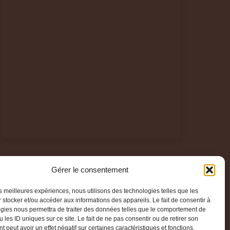
Gérer le consentement
les meilleures expériences, nous utilisons des technologies telles que les
 stocker et/ou accéder aux informations des appareils. Le fait de consentir à
gies nous permettra de traiter des données telles que le comportement de
 les ID uniques sur ce site. Le fait de ne pas consentir ou de retirer son
 peut avoir un effet négatif sur certaines caractéristiques et fonctions.