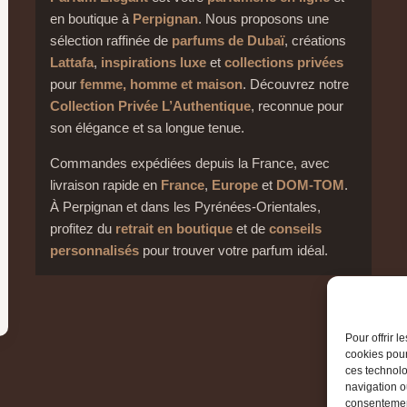
en boutique à
Perpignan
. Nous proposons une
sélection raffinée de
parfums de Dubaï
, créations
Lattafa
,
inspirations luxe
et
collections privées
pour
femme, homme et maison
. Découvrez notre
Collection Privée L’Authentique
, reconnue pour
son élégance et sa longue tenue.
Commandes expédiées depuis la France, avec
livraison rapide en
France
,
Europe
et
DOM-TOM
.
À Perpignan et dans les Pyrénées-Orientales,
profitez du
retrait en boutique
et de
conseils
personnalisés
pour trouver votre parfum idéal.
Pour offrir 
cookies pour
ces technolo
navigation ou
consentement