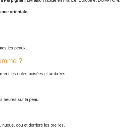
 à Perpignan
.
Livraison rapide en France, Europe et DOM-TOM.
ance orientale.
utes les peaux.
femme ?
aiment les notes boisées et ambrées.
s heures sur la peau.
 nuque, cou et derrière les oreilles.