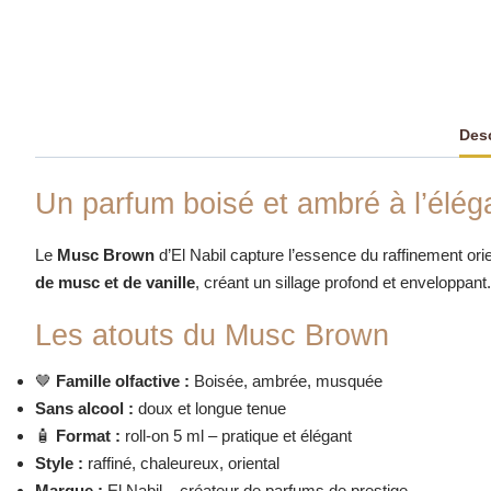
Desc
Un parfum boisé et ambré à l’élég
Le
Musc Brown
d’El Nabil capture l’essence du raffinement orie
de musc et de vanille
,
créant un sillage profond et enveloppant.
Les atouts du Musc Brown
🤎
Famille olfactive :
Boisée, ambrée, musquée
Sans alcool :
doux et longue tenue
🧴
Format :
roll-on 5 ml – pratique et élégant
Style :
raffiné, chaleureux, oriental
Marque :
El Nabil – créateur de parfums de prestige