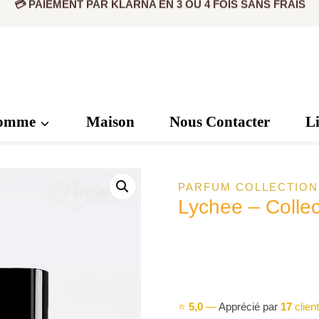
✅ PRODUIT ORIGINAL CERTIFIÉ
💳 PAIEMENT PAR KLARNA EN 3 OU 4 FOIS SANS FRAIS
omme
Maison
Nous Contacter
L
PARFUM COLLECTION
Lychee – Collec
⭐
5,0
—
Apprécié par
17
clien