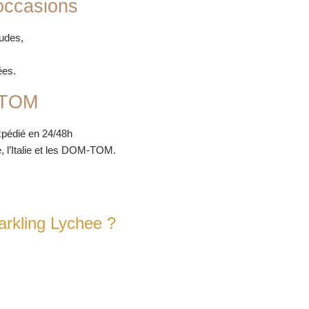
 occasions
audes,
ées.
-TOM
pédié en 24/48h
, l’Italie et les DOM-TOM.
arkling Lychee ?