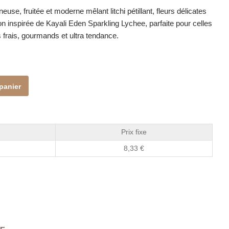
use, fruitée et moderne mêlant litchi pétillant, fleurs délicates
n inspirée de Kayali Eden Sparkling Lychee, parfaite pour celles
 frais, gourmands et ultra tendance.
panier
Prix fixe
8,33
€