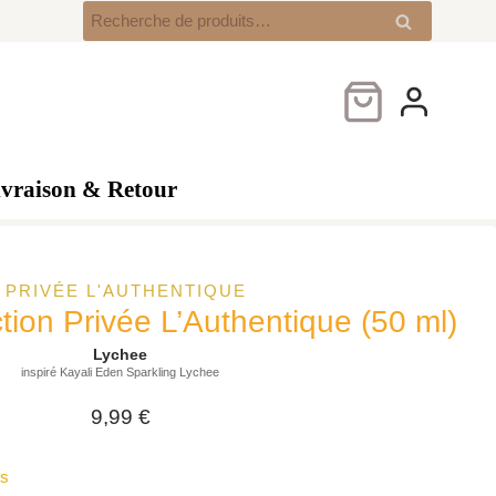
Lychee
Recherche
Recherche
–
pour :
Collection
Privée
L’Authentique
(50
ml)
ivraison & Retour
 PRIVÉE L'AUTHENTIQUE
tion Privée L’Authentique (50 ml)
Lychee
inspiré Kayali Eden Sparkling Lychee
9,99
€
ts