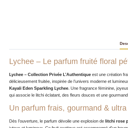
Desc
Lychee – Le parfum fruité floral pé
Lychee – Collection Privée L’Authentique
est une création fraî
délicieusement fruitée, inspirée de l’univers moderne et lumineu
Kayali Eden Sparkling Lychee
. Une fragrance féminine, joyeuse
qui associe le litchi éclatant, des fleurs douces et une gourmand
Un parfum frais, gourmand & ultr
Dès l’ouverture, le parfum dévoile une explosion de
litchi rose p
juteux et lumineux. Ce fruit exotique est accompagné d’un bouq