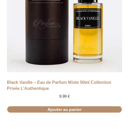
Black Vanille – Eau de Parfum Mixte 50ml Collection
Privée L’Authentique
9,99
€
Ajouter au panier