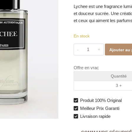
Lychee est une fragrance lumine
et douceur sucrée. Une créatio
et ceux qui aiment les parfums
En stock
quantité
Ajouter au 
de
Lychee
Offre en vrac
–
Collection
Quantité
Privée
3 +
L’Authentique
(50
Produit 100% Original
ml)
Meilleur Prix Garanti
Livraison rapide