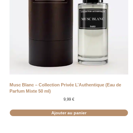
Musc Blanc – Collection Privée L’Authentique (Eau de
Parfum Mixte 50 ml)
9,99
€
Ajouter au panier