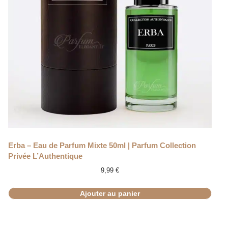
Erba – Eau de Parfum Mixte 50ml | Parfum Collection
Privée L’Authentique
9,99
€
Ajouter au panier