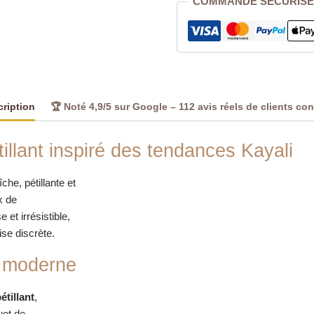
COMMANDE SÉCURISÉ
ription
🏆 Noté 4,9/5 sur Google – 112 avis réels de clients co
tillant inspiré des tendances Kayali
che, pétillante et
x de
 et irrésistible,
ise discrète.
a moderne
étillant
,
uet de