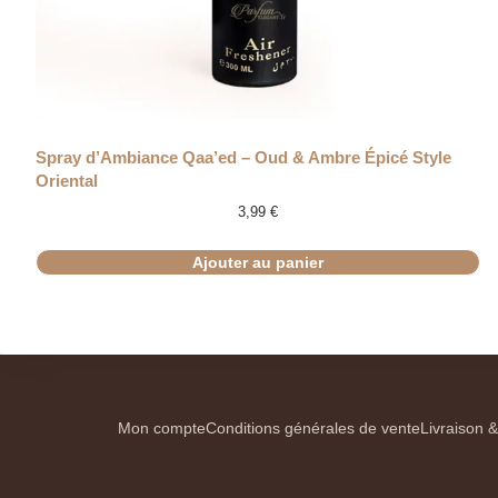
Spray d’Ambiance Qaa’ed – Oud & Ambre Épicé Style
Oriental
3,99
€
Ajouter au panier
Mon compte
Conditions générales de vente
Livraison &