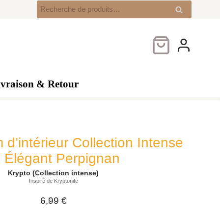
Krypto
Recherche
Recherche
–
pour :
Parfum
d’intérieur
Collection
Intense
250
ivraison & Retour
ml
|
Parfum
Élégant
Perpignan
 d’intérieur Collection Intense
m Élégant Perpignan
Krypto (Collection intense)
Inspiré de Kryptonite
6,99
€