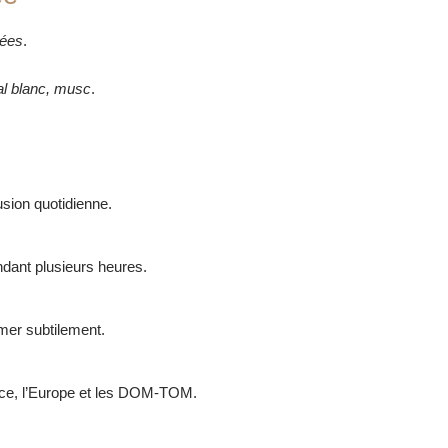
dées
.
l blanc, musc
.
sion quotidienne.
ndant plusieurs heures.
mer subtilement.
nce, l’Europe et les DOM-TOM.