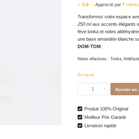
⭐
5,0
—
Apprécié par
7
clients
Transformez votre espace av
250 ml
aux accents élégants et
fève tonka et notes aldéhydées
une base amandée-blanche san
DOM-TOM
.
Notes olfactives : Tonka, Aldéhyd
En stock
quantité
Ajouter au 
de
Krypto
–
Produit 100% Original
Parfum
Meilleur Prix Garanti
d’intérieur
Livraison rapide
Collection
Intense