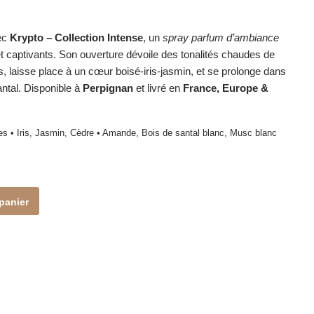
ec
Krypto – Collection Intense
, un
spray parfum d’ambiance
 captivants. Son ouverture dévoile des tonalités chaudes de
, laisse place à un cœur boisé-iris-jasmin, et se prolonge dans
tal. Disponible à
Perpignan
et livré en
France, Europe &
es • Iris, Jasmin, Cèdre • Amande, Bois de santal blanc, Musc blanc
panier