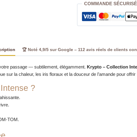
COMMANDE SÉCURISÉ
250
ml
|
Parfum
Élégant
Perpignan
ription
🏆 Noté 4,9/5 sur Google – 112 avis réels de clients co
 à votre passage — subtilement, élégamment.
Krypto – Collection Int
oue sur la chaleur, les iris floraux et la douceur de l’amande pour offr
 Intense ?
ahissante.
ivre.
 DOM-TOM.
ée