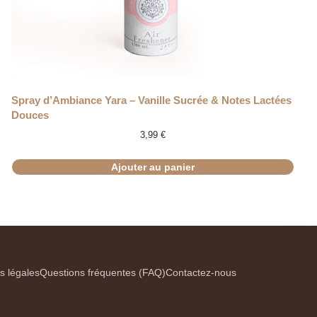
Spray d’Ambiance Yara – Vanille Sucrée & Notes Lactées
Douces
3,99
€
Ajouter au panier
s légales
Questions fréquentes (FAQ)
Contactez-nous