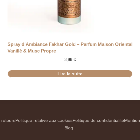
RUPTURE
Spray d’Ambiance Fakhar Gold – Parfum Maison Oriental
Vanillé & Musc Propre
3,99
€
Lire la suite
 retours
Politique relative aux cookies
Politique de confidentialité
Mention
Blog