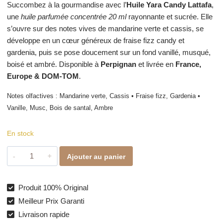
Succombez à la gourmandise avec l’
Huile Yara Candy Lattafa
,
une
huile parfumée concentrée 20 ml
rayonnante et sucrée. Elle
s’ouvre sur des notes vives de mandarine verte et cassis, se
développe en un cœur généreux de fraise fizz candy et
gardenia, puis se pose doucement sur un fond vanillé, musqué,
boisé et ambré. Disponible à
Perpignan
et livrée en
France,
Europe & DOM-TOM
.
Notes olfactives : Mandarine verte, Cassis • Fraise fizz, Gardenia •
Vanille, Musc, Bois de santal, Ambre
En stock
quantité
Ajouter au panier
de
Huile
Yara
Produit 100% Original
Candy
Meilleur Prix Garanti
–
Livraison rapide