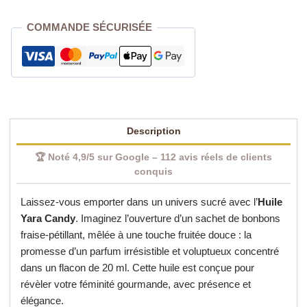
Essence
Parfumée
COMMANDE SÉCURISÉE
Gourmande
20
ml
|
Parfum
Élégant
Description
Perpignan
🏆 Noté 4,9/5 sur Google – 112 avis réels de clients
conquis
Laissez-vous emporter dans un univers sucré avec l’
Huile
Yara Candy
. Imaginez l’ouverture d’un sachet de bonbons
fraise-pétillant, mêlée à une touche fruitée douce : la
promesse d’un parfum irrésistible et voluptueux concentré
dans un flacon de 20 ml. Cette huile est conçue pour
révèler votre féminité gourmande, avec présence et
élégance.