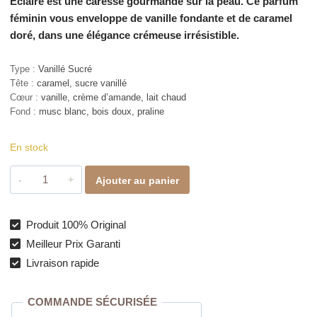
Éclaire est une caresse gourmande sur la peau. Ce parfum
féminin vous enveloppe de vanille fondante et de caramel
doré, dans une élégance crémeuse irrésistible.
Type :
Vanillé Sucré
Tête :
caramel, sucre vanillé
Cœur :
vanille, crème d’amande, lait chaud
Fond :
musc blanc, bois doux, praline
En stock
quantité
Ajouter au panier
de
Éclaire
–
Produit 100% Original
Parfum
Meilleur Prix Garanti
vanille
Livraison rapide
caramel
élégant
COMMANDE SÉCURISÉE
pour