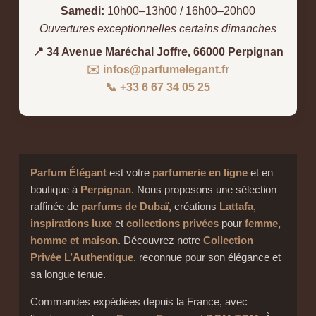
Samedi:
10h00–13h00 / 16h00–20h00
Ouvertures exceptionnelles certains dimanches
📍 34 Avenue Maréchal Joffre, 66000 Perpignan
✉️ infos@parfumelegant.fr
📞 +33 6 67 34 05 25
Parfum Élégant
est votre
parfumerie en ligne
et en
boutique à
Perpignan
. Nous proposons une sélection
raffinée de
parfums de Dubaï
, créations
Lattafa
,
inspirations luxe
et
collections privées
pour
femme,
homme et maison
. Découvrez notre
Collection
Privée L’Authentique
, reconnue pour son élégance et
sa longue tenue.
Commandes expédiées depuis la France, avec