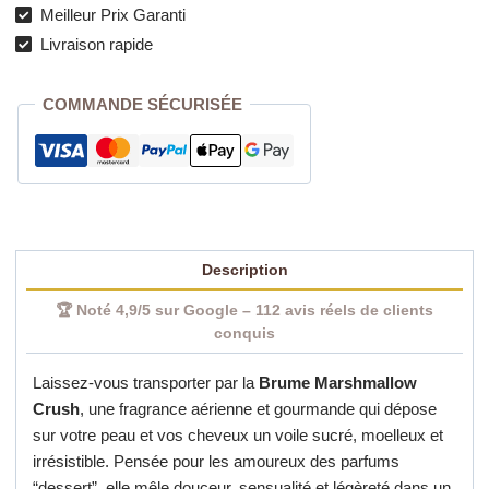
Crush
Meilleur Prix Garanti
–
Livraison rapide
Brume
Parfumée
COMMANDE SÉCURISÉE
Gourmande
250
ml
|
Parfum
Élégant
Description
Perpignan
🏆 Noté 4,9/5 sur Google – 112 avis réels de clients
conquis
Laissez-vous transporter par la
Brume Marshmallow
Crush
, une fragrance aérienne et gourmande qui dépose
sur votre peau et vos cheveux un voile sucré, moelleux et
irrésistible. Pensée pour les amoureux des parfums
“dessert”, elle mêle douceur, sensualité et légèreté dans un