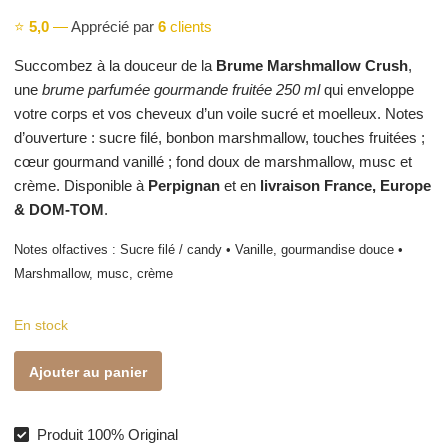
⭐
5,0
—
Apprécié par
6
clients
Succombez à la douceur de la
Brume Marshmallow Crush
,
une
brume parfumée gourmande fruitée 250 ml
qui enveloppe
votre corps et vos cheveux d’un voile sucré et moelleux. Notes
d’ouverture : sucre filé, bonbon marshmallow, touches fruitées ;
cœur gourmand vanillé ; fond doux de marshmallow, musc et
crème. Disponible à
Perpignan
et en
livraison France, Europe
& DOM-TOM
.
Notes olfactives : Sucre filé / candy • Vanille, gourmandise douce •
Marshmallow, musc, crème
En stock
quantité
Ajouter au panier
de
Brume
Marshmallow
Produit 100% Original